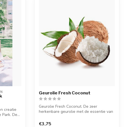
ON
Geurolie Fresh Coconut
k
Geurolie Fresh Coconut. De zeer
en creatie
herkenbare geurolie met de essentie van
 Park. De...
vers ges...
€3,75