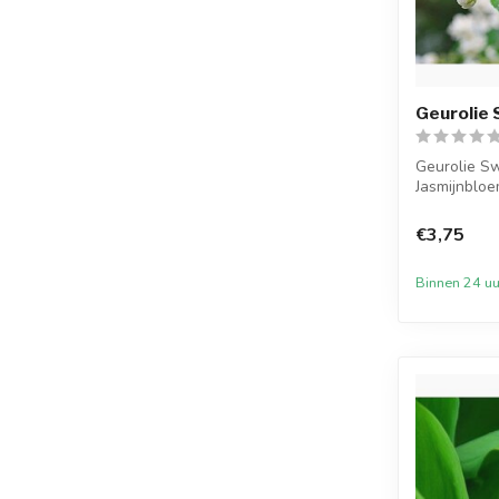
Geurolie 
Geurolie Sw
Jasmijnbloe
g...
€3,75
Binnen 24 uu