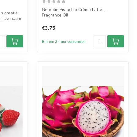
Geurolie Pistachio Crème Latte –
en creatie
Fragrance Oil
n. De naam
Pistachio Crème Latte is een w...
€3,75
Binnen 24 uur verzonden!