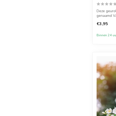
Deze geurol
genaamd Va
...
€3,95
Binnen 24 uu