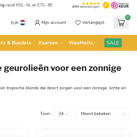
ing
vanaf €55,- NL en €75,- BE
9.5
3055
beoordelingen
0
Mijn account
Verlanglijst
EUR
ets & Bundels
Kaarsen
WaxMelts
SALE
e geurolieën voor een zonnige
en tropische blends die direct zorgen voor een zonnige, lichte en
Toon: