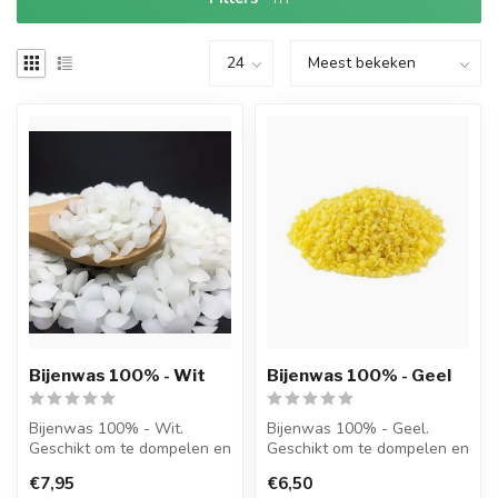
Bijenwas 100% - Wit
Bijenwas 100% - Geel
Bijenwas 100% - Wit.
Bijenwas 100% - Geel.
Geschikt om te dompelen en
Geschikt om te dompelen en
te gieten.
te gieten.
€7,95
€6,50
Onze bijenwas is 1...
Onze bijenwas is ...