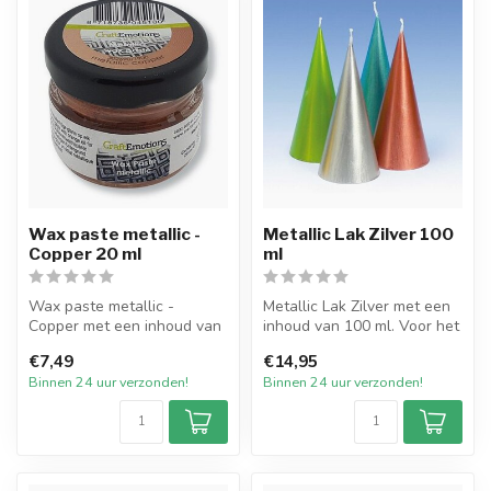
Wax paste metallic -
Metallic Lak Zilver 100
Copper 20 ml
ml
Wax paste metallic -
Metallic Lak Zilver met een
Copper met een inhoud van
inhoud van 100 ml. Voor het
20 ml. Te gebruiken om
overgieten of beschilder...
€7,49
€14,95
kaarsen te...
Binnen 24 uur verzonden!
Binnen 24 uur verzonden!