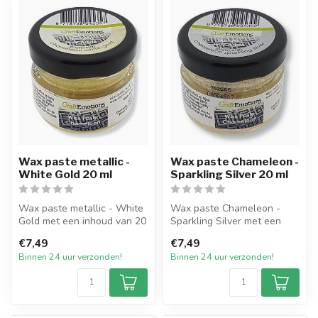
Wax paste metallic -
Wax paste Chameleon -
White Gold 20 ml
Sparkling Silver 20 ml
Wax paste metallic - White
Wax paste Chameleon -
Gold met een inhoud van 20
Sparkling Silver met een
ml. Te gebruiken om
inhoud van 20 ml. Te
€7,49
€7,49
kaarse...
gebruiken om...
Binnen 24 uur verzonden!
Binnen 24 uur verzonden!