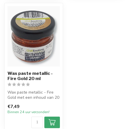
Wax paste metallic -
Fire Gold 20 ml
Wax paste metallic - Fire
Gold met een inhoud van 20
ml. Te gebruiken om
€7,49
kaarsen...
Binnen 24 uur verzonden!