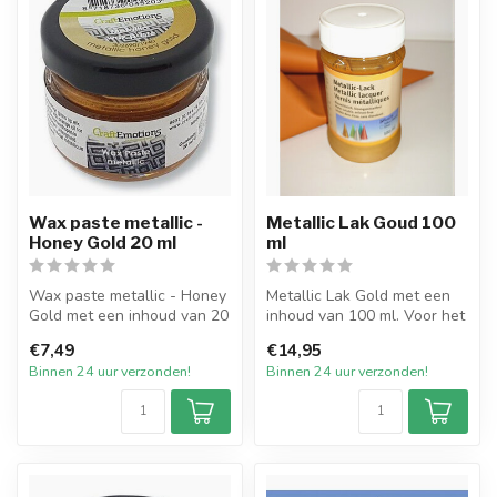
Wax paste metallic -
Metallic Lak Goud 100
Honey Gold 20 ml
ml
Wax paste metallic - Honey
Metallic Lak Gold met een
Gold met een inhoud van 20
inhoud van 100 ml. Voor het
ml. Te gebruiken om
overgieten of beschilderen...
€7,49
€14,95
kaarse...
Binnen 24 uur verzonden!
Binnen 24 uur verzonden!