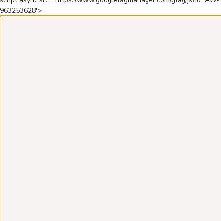
script async src="https://www.googletagmanager.com/gtag/js?id=AW-
963253628">