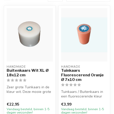
HANDMADE
HANDMADE
Buitenkaars Wit XL Ø
Tuinkaars
18x12 cm
Fluorescerend Oranje
Ø 7x10 cm
Zeer grote Tuinkaars in de
kleur wit. Deze mooie grote
Tuinkaars / Buitenkaars in
kaars is enkel geschikt o...
een fluorescerende kleur
Oranje welke geheel is
€22,95
€3,99
gekle...
Vandaag besteld, binnen 1-5
Vandaag besteld, binnen 1-5
dagen verzonden!
dagen verzonden!