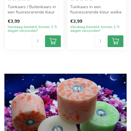
Tuinkaars / Buitenkaars in
Tuinkaars in een
een fluorescerende kleur
fluorescerende kleur welke
welke geheel is gekleurd.
door en door is gekleurd.
€3,99
€3,99
De...
Deze kaars...
Vandaag besteld, binnen 1-5
Vandaag besteld, binnen 1-5
dagen verzonden!
dagen verzonden!