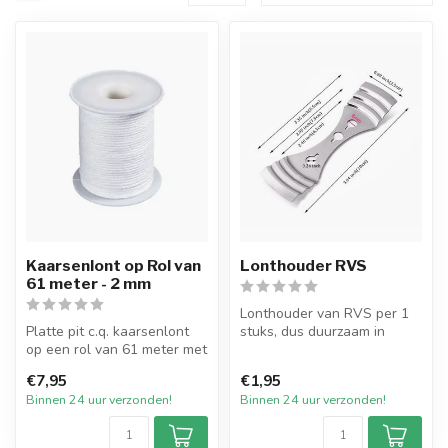
Kaarsenlont op Rol van
Lonthouder RVS
61 meter - 2 mm
Lonthouder van RVS per 1
Platte pit c.q. kaarsenlont
stuks, dus duurzaam in
op een rol van 61 meter met
gebruik. Ideaal om te
een afmeting van 2 mm vo...
gebruiken ...
€7,95
€1,95
Binnen 24 uur verzonden!
Binnen 24 uur verzonden!