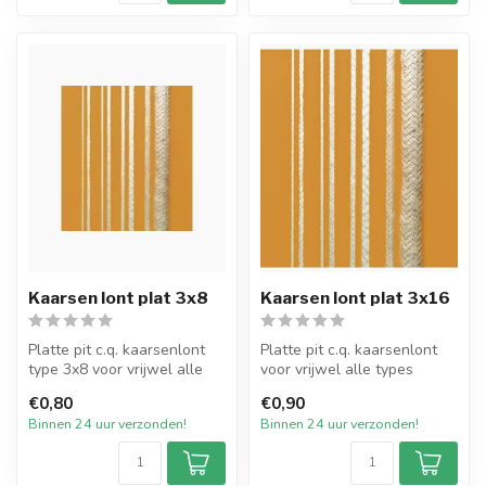
Kaarsen lont plat 3x8
Kaarsen lont plat 3x16
Platte pit c.q. kaarsenlont
Platte pit c.q. kaarsenlont
type 3x8 voor vrijwel alle
voor vrijwel alle types
types dompel- en gietkaar...
dompel- en gietkaarsen van
€0,80
€0,90
p...
Binnen 24 uur verzonden!
Binnen 24 uur verzonden!