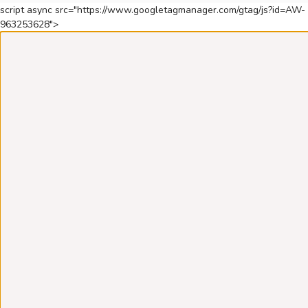
script async src="https://www.googletagmanager.com/gtag/js?id=AW-
963253628">