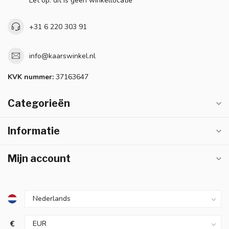
Let op: dit is geen winkellocatie
+31 6 220 303 91
info@kaarswinkel.nl
KVK nummer:
37163647
Categorieën
Informatie
Mijn account
€