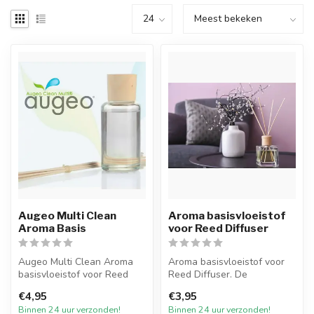
Augeo Multi Clean
Aroma basisvloeistof
Aroma Basis
voor Reed Diffuser
Augeo Multi Clean Aroma
Aroma basisvloeistof voor
basisvloeistof voor Reed
Reed Diffuser. De
Diffuser. De basisvloeistof
basisvloeistof om uw reed
€4,95
€3,95
om ...
diffuser t...
Binnen 24 uur verzonden!
Binnen 24 uur verzonden!