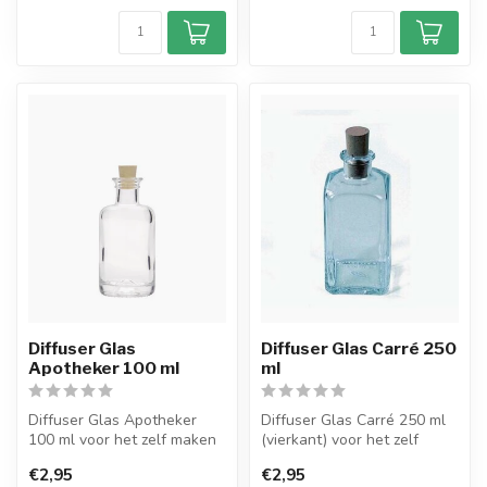
Diffuser Glas
Diffuser Glas Carré 250
Apotheker 100 ml
ml
Diffuser Glas Apotheker
Diffuser Glas Carré 250 ml
100 ml voor het zelf maken
(vierkant) voor het zelf
van Reed Diffusers.
maken van Reed Diffusers.
€2,95
€2,95
Het gla...
...