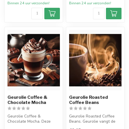
Binnen 24 uur verzonden!
Binnen 24 uur verzonden!
van Pu...
Geurolie Coffee &
Geurolie Roasted
Chocolate Mocha
Coffee Beans
Geurolie Coffee &
Geurolie Roasted Coffee
Chocolate Mocha. Deze
Beans. Geurolie vangt de
heerlijke geurolie legt de
intense, warme geur van