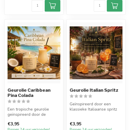
Geurolie Caribbean
Geurolie Italian Spritz
Pina Colada
Geïnspireerd door een
Een tropische geurolie
klassieke Italiaanse spritz
geïnspireerd door de
cocktail, combineert Italian
iconische Pina Colada
S...
€3,95
€3,95
cocktail. Sapp...
Binnen 24 uur verzonden!
Binnen 24 uur verzonden!