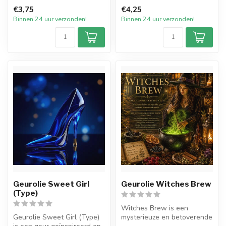
brengt de geur van
€3,75
€4,25
Pistachio Crème Latte is een
versgebakken...
Binnen 24 uur verzonden!
Binnen 24 uur verzonden!
w...
Geurolie Sweet Girl
Geurolie Witches Brew
(Type)
Witches Brew is een
Geurolie Sweet Girl (Type)
mysterieuze en betoverende