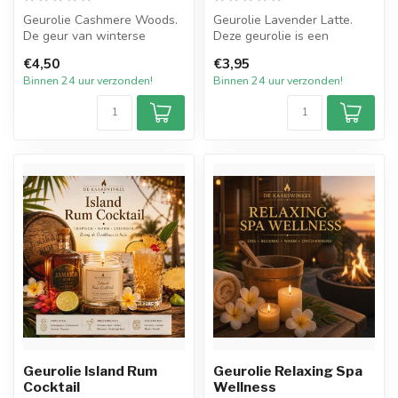
Geurolie Cashmere Woods.
Geurolie Lavender Latte.
De geur van winterse
Deze geurolie is een
bossen komt u tegemoet.
rustgevende, warme en
€4,50
€3,95
Een aromat...
kruidige mix...
Binnen 24 uur verzonden!
Binnen 24 uur verzonden!
Geurolie Island Rum
Geurolie Relaxing Spa
Cocktail
Wellness