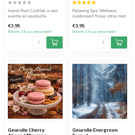
Island Rum Cocktail is een
Relaxing Spa Wellness
warme en exotische
combineert frisse citrus met
geurolie waarin tropisch
kalmerende bloemen en een
€3,95
€3,95
fruit, do...
war...
Binnen 24 uur verzonden!
Binnen 24 uur verzonden!
Geurolie Cherry
Geurolie Evergreen