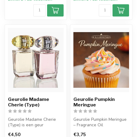
Geurolie Madame
Geurolie Pumpkin
Cherie (Type)
Meringue
Geurolie Madame Cherie
Geurolie Pumpkin Meringue
(Type) is een geur
– Fragrance Oil
geïnspireerd op een van de
€4,50
€3,75
welbekende ...
Geniet van de heerlijke geur