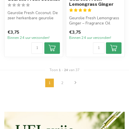
Lemongrass Ginger
Geurolie Fresh Coconut. De
zeer herkenbare geurolie
Geurolie Fresh Lemongrass
met de essentie van vers
Ginger – Fragrance Oil
ges...
€3,75
€3,75
Fresh Lemongrass Ginger
Binnen 24 uur verzonden!
Binnen 24 uur verzonden!
F...
Toon
1
-
24
van 37
1
2