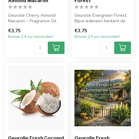
Almond Macaron
Forest
Geurolie Cherry Almond
Geurolie Evergreen Forest.
Macaron – Fragrance Oil
Bijna iedereen herkent de
aroma's van een bos vol
€3,75
€3,75
Cherry Almond Macaron is
gro...
Binnen 24 uur verzonden!
Binnen 24 uur verzonden!
een w...
Geurolie Fresh Coconut
Geurolie Fresh