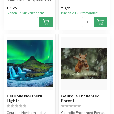
is een geur geïnspireerd op
geurolie die de sfeer
een van de welbekende
oproept van...
€3,75
€3,95
geu...
Binnen 24 uur verzonden!
Binnen 24 uur verzonden!
Geurolie Northern
Geurolie Enchanted
Lights
Forest
Geurolie Northern Lights.
Geurolie Enchanted Forest.