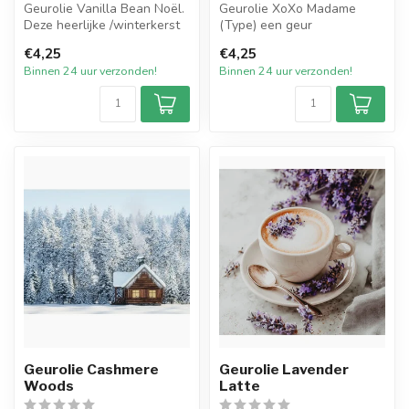
Geurolie Vanilla Bean Noël.
Geurolie XoXo Madame
Deze heerlijke /winterkerst
(Type) een geur
geurolie ruikt als een w...
geïnspireerd op een van de
€4,25
€4,25
welbekende geure...
Binnen 24 uur verzonden!
Binnen 24 uur verzonden!
Geurolie Cashmere
Geurolie Lavender
Woods
Latte