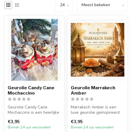
Geurolie Candy Cane
Geurolie Marrakech
Mochaccino
Amber
Geurolie Candy Cane
Marrakech Amber is een
Mochaccino is een heerlijke
luxe geurolie geïnspireerd
kerstgeur. De zoete geur
op de warme, mystieke
€3,95
€3,95
van sui...
sfeer va...
Binnen 24 uur verzonden!
Binnen 24 uur verzonden!