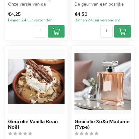
Onze versie van de
De geur van een bosrijke
populaire cosmetische geur
omgeving van evergreens
€4,25
€4,50
van de b...
ter...
Binnen 24 uur verzonden!
Binnen 24 uur verzonden!
Geurolie Vanilla Bean
Geurolie XoXo Madame
Noël
(Type)