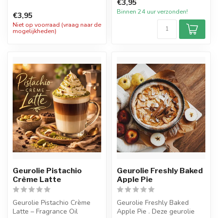
€3,95
rijke, warme ...
vers ge...
Binnen 24 uur verzonden!
€3,95
Niet op voorraad (vraag naar de
mogelijkheden)
Geurolie Pistachio
Geurolie Freshly Baked
Crème Latte
Apple Pie
Geurolie Pistachio Crème
Geurolie Freshly Baked
Latte – Fragrance Oil
Apple Pie . Deze geurolie