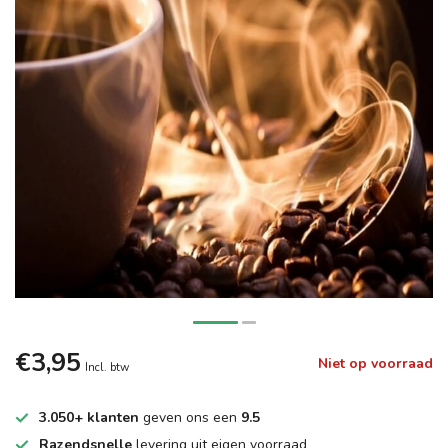
€3,95
Niet op voorraad
Incl. btw
3.050+ klanten
geven ons een
9.5
Razendsnelle
levering uit eigen voorraad