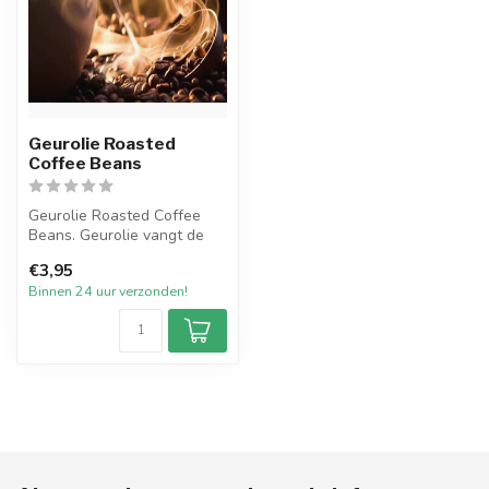
Geurolie Roasted
Coffee Beans
Geurolie Roasted Coffee
Beans. Geurolie vangt de
intense, warme geur van
€3,95
vers ge...
Binnen 24 uur verzonden!