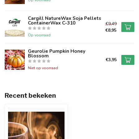
Cargill NatureWax Soja Pellets
ContainerWax C-310
€9,49
€8,95
Op voorraad
Geurolie Pumpkin Honey
Blossom
€3,95
Niet op voorraad
Recent bekeken