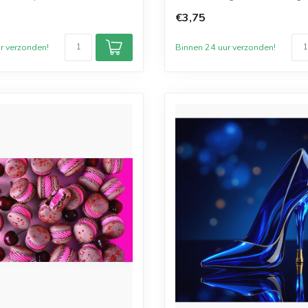
de...
€3,75
r verzonden!
Binnen 24 uur verzonden!