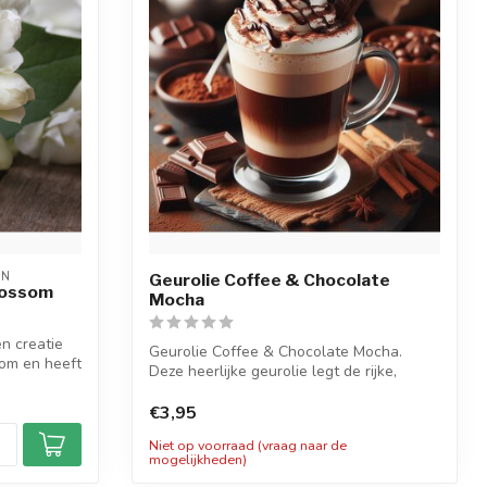
ON
Geurolie Coffee & Chocolate
Blossom
Mocha
en creatie
Geurolie Coffee & Chocolate Mocha.
om en heeft
Deze heerlijke geurolie legt de rijke,
warme ...
€3,95
Niet op voorraad (vraag naar de
mogelijkheden)