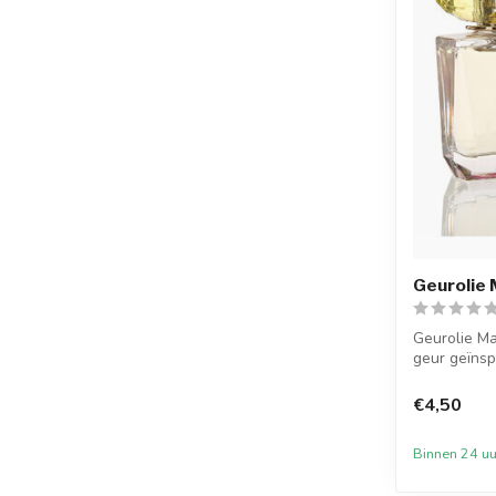
Geurolie 
Geurolie Ma
geur geïnsp
welbekende 
€4,50
Binnen 24 uu