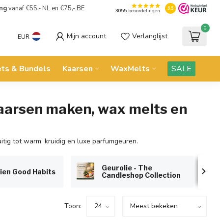
ing
vanaf €55,- NL en €75,- BE
9.5
3055
beoordelingen
0
Mijn account
Verlanglijst
EUR
ets & Bundels
Kaarsen
WaxMelts
SALE
kaarsen maken, wax melts en
itig tot warm, kruidig en luxe parfumgeuren.
Geurolie - The
ien Good Habits
Candleshop Collection
Toon: