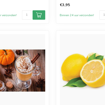
va...
€3,95
r verzonden!
Binnen 24 uur verzonden!