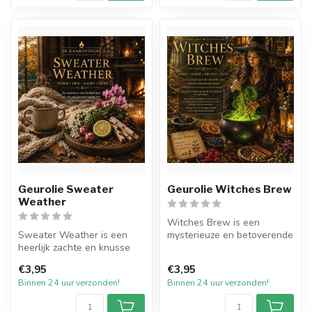
Geurolie Sweater
Geurolie Witches Brew
Weather
Witches Brew is een
Sweater Weather is een
mysterieuze en betoverende
heerlijk zachte en knusse
geurolie die de sfeer
geur waarin frisheid en
oproept van...
€3,95
€3,95
warmte ...
Binnen 24 uur verzonden!
Binnen 24 uur verzonden!