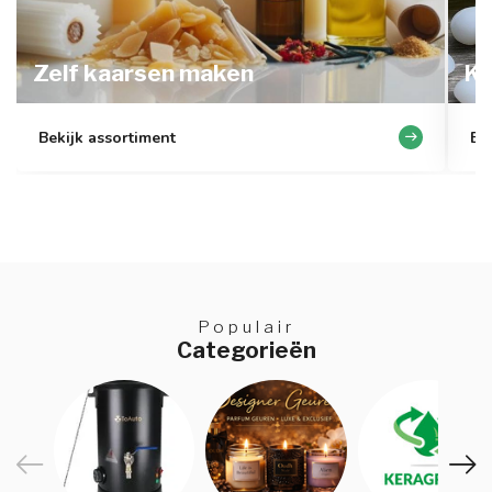
Zelf kaarsen maken
K
Bekijk assortiment
Be
Populair
Categorieën