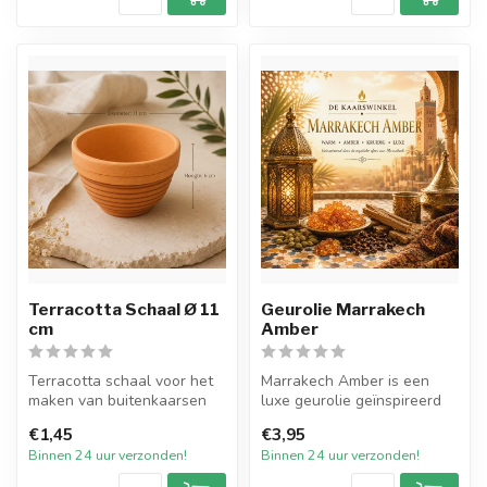
Terracotta Schaal Ø 11
Geurolie Marrakech
cm
Amber
Terracotta schaal voor het
Marrakech Amber is een
maken van buitenkaarsen
luxe geurolie geïnspireerd
met een brede diameter van
op de warme, mystieke
€1,45
€3,95
11...
sfeer va...
Binnen 24 uur verzonden!
Binnen 24 uur verzonden!