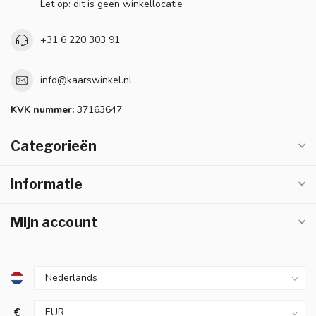
Let op: dit is geen winkellocatie
+31 6 220 303 91
info@kaarswinkel.nl
KVK nummer:
37163647
Categorieën
Informatie
Mijn account
€