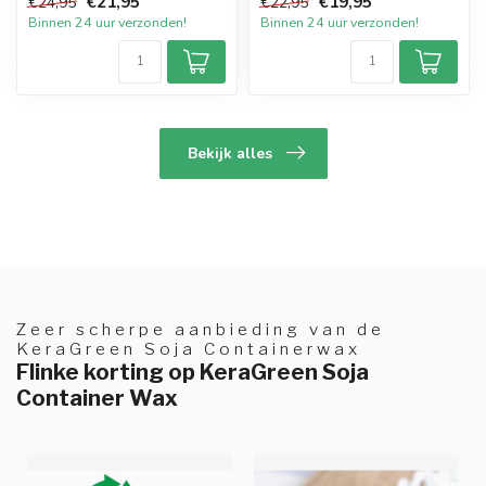
€21,95
€19,95
€24,95
€22,95
verschillende for...
Binnen 24 uur verzonden!
Binnen 24 uur verzonden!
Bekijk alles
Zeer scherpe aanbieding van de
KeraGreen Soja Containerwax
Flinke korting op KeraGreen Soja
Container Wax