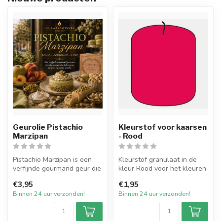
Geurolie Pistachio
Kleurstof voor kaarsen
Marzipan
- Rood
Pistachio Marzipan is een
Kleurstof granulaat in de
verfijnde gourmand geur die
kleur Rood voor het kleuren
de warme sfeer van een
van alle soorten wax. De k...
€3,95
€1,95
lux...
Binnen 24 uur verzonden!
Binnen 24 uur verzonden!