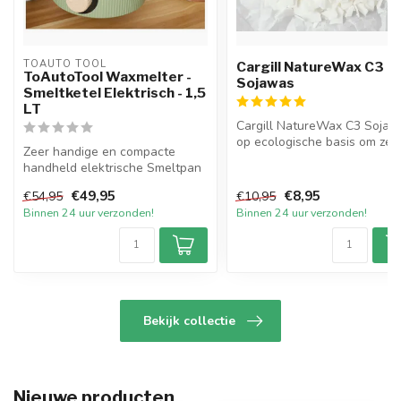
TOAUTO TOOL
Cargill NatureWax C3
ToAutoTool Waxmelter -
Sojawas
Smeltketel Elektrisch - 1,5
LT
Cargill NatureWax C3 Sojaw
op ecologische basis om zelf
Zeer handige en compacte
sojawax kaarsen te ver...
handheld elektrische Smeltpan
met handige schenktuit me...
€49,95
€8,95
€54,95
€10,95
Binnen 24 uur verzonden!
Binnen 24 uur verzonden!
Bekijk collectie
Nieuwe producten