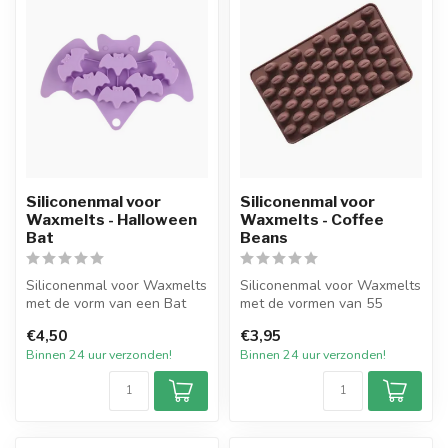
Siliconenmal voor
Siliconenmal voor
Waxmelts - Halloween
Waxmelts - Coffee
Bat
Beans
Siliconenmal voor Waxmelts
Siliconenmal voor Waxmelts
met de vorm van een Bat
met de vormen van 55
(vleermuis). De mal heeft in
kleine koffie boontjes. De
€4,50
€3,95
...
mal h...
Binnen 24 uur verzonden!
Binnen 24 uur verzonden!