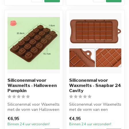
Siliconenmal voor
Siliconenmal voor
Waxmelts - Halloween
Waxmelts - Snapbar 24
Pumpkin
Cavity
Siliconenmal voor Waxmelts
Siliconenmal voor Waxmelts
met de vorm van Halloween
met de vorm van een
Pumpkins. De mal heeft in
Snapbar met 24 blokjes. De
€6,95
€4,95
t...
mal be...
Binnen 24 uur verzonden!
Binnen 24 uur verzonden!