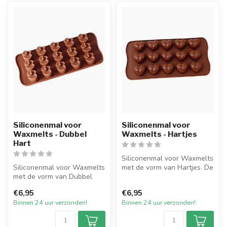
Siliconenmal voor
Siliconenmal voor
Waxmelts - Dubbel
Waxmelts - Hartjes
Hart
Siliconenmal voor Waxmelts
Siliconenmal voor Waxmelts
met de vorm van Hartjes. De
met de vorm van Dubbel
mal heeft in totaal 15 vo...
Hartjes. De mal heeft in
€6,95
€6,95
totaa...
Binnen 24 uur verzonden!
Binnen 24 uur verzonden!