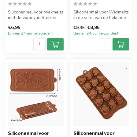
Siliconenmal voor Waxmelts
Siliconenmal voor Waxmelts
met de vorm van Sterren
in de vorm van de bekende
Assorti. De mal heeft in
Snapbars 6x 10 Blocks. De
€6,95
€8,95
€9,95
tota...
m...
Binnen 24 uur verzonden!
Binnen 24 uur verzonden!
Siliconenmal voor
Siliconenmal voor