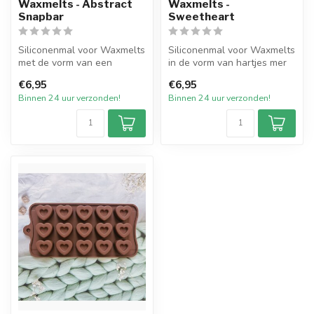
Waxmelts - Abstract
Waxmelts -
Snapbar
Sweetheart
Siliconenmal voor Waxmelts
Siliconenmal voor Waxmelts
met de vorm van een
in de vorm van hartjes mer
Abstract Snapbar. De mal
border. De mal heeft in to...
€6,95
€6,95
bestaat ...
Binnen 24 uur verzonden!
Binnen 24 uur verzonden!