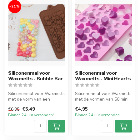
-21%
Siliconenmal voor
Siliconenmal voor
Waxmelts - Bubble Bar
Waxmelts - Mini Hearts
Siliconenmal voor Waxmelts
Siliconenmal voor Waxmelts
met de vorm van een
met de vormen van 50 mini
Bubble bar. De mal bestaat
hartjes. De mal heeft in to...
€5,49
€4,95
€6,95
uit 1 ...
Binnen 24 uur verzonden!
Binnen 24 uur verzonden!