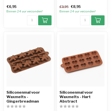
Snapbars 6x 5 Blocks. De
€6,95
€8,95
€9,95
ma...
Binnen 24 uur verzonden!
Binnen 24 uur verzonden!
Siliconenmal voor
Siliconenmal voor
Waxmelts -
Waxmelts - Hart
Gingerbreadman
Abstract