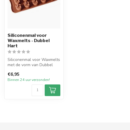
Siliconenmal voor
Waxmelts - Dubbel
Hart
Siliconenmal voor Waxmelts
met de vorm van Dubbel
Hartjes. De mal heeft in
€6,95
totaa...
Binnen 24 uur verzonden!