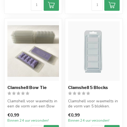
Clamshell Bow Tie
Clamshell 5 Blocks
Clamshell voor waxmelts in
Clamshell voor waxmelts in
een de vorm van een Bow
de vorm van 5 blokken.
Tie. Doorzichtige plastic vo...
Doorzichtige plastic vorm
€0,99
€0,99
voo...
Binnen 24 uur verzonden!
Binnen 24 uur verzonden!