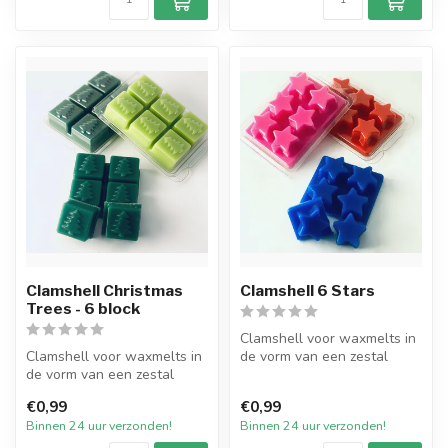
Clamshell Christmas
Clamshell 6 Stars
Trees - 6 block
Clamshell voor waxmelts in
Clamshell voor waxmelts in
de vorm van een zestal
de vorm van een zestal
Sterren. Doorzichtige plastic
Christmas Trees.
...
€0,99
€0,99
Doorzichtige ...
Binnen 24 uur verzonden!
Binnen 24 uur verzonden!