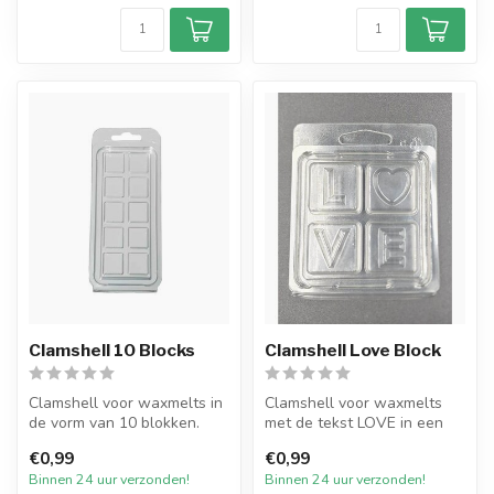
Clamshell 10 Blocks
Clamshell Love Block
Clamshell voor waxmelts in
Clamshell voor waxmelts
de vorm van 10 blokken.
met de tekst LOVE in een
Doorzichtige plastic vorm
vierkante clamshell.
€0,99
€0,99
vo...
Doorzicht...
Binnen 24 uur verzonden!
Binnen 24 uur verzonden!