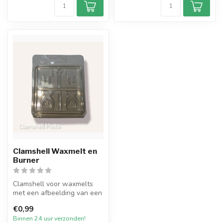
Clamshell Waxmelt en
Burner
Clamshell voor waxmelts
met een afbeelding van een
Waxmelt en Burner.
€0,99
Doorzichti...
Binnen 24 uur verzonden!