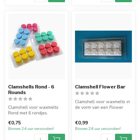
Clamshells Rond - 6
Clamshell Flower Bar
Rounds
Clamshell voor waxmelts in
Clamshell voor waxmelts
de vorm van een Flower
Rond met 6 rondjes.
Bar. Doorzichtige plastic
Doorzichtige plastic vorm
vor...
€0,75
€0,99
voor geur...
Binnen 24 uur verzonden!
Binnen 24 uur verzonden!