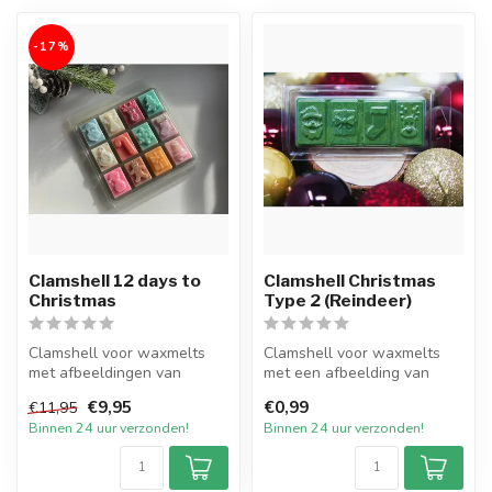
-17%
Clamshell 12 days to
Clamshell Christmas
Christmas
Type 2 (Reindeer)
Clamshell voor waxmelts
Clamshell voor waxmelts
met afbeeldingen van
met een afbeelding van
diverse Kerstfiguren "12
diverse Kerstfiguren.
€9,95
€0,99
€11,95
days to Ch...
Doorzichtig...
Binnen 24 uur verzonden!
Binnen 24 uur verzonden!