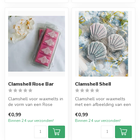
Clamshell Rose Bar
Clamshell Shell
Clamshell voor waxmelts in
Clamshell voor waxmelts
de vorm van een Rose
met een afbeelding van een
Snapbar. Doorzichtige
Shell. Doorzichtige plastic
€0,99
€0,99
plastic v...
v...
Binnen 24 uur verzonden!
Binnen 24 uur verzonden!