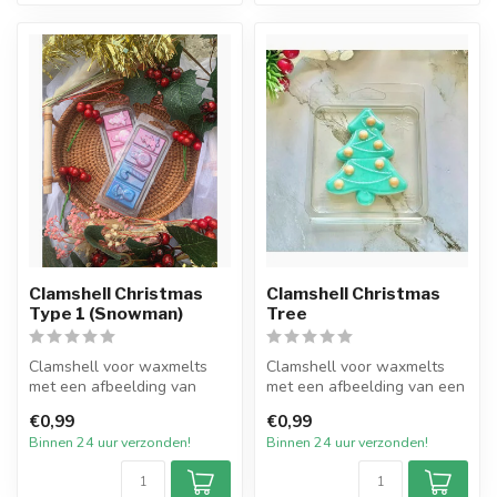
Clamshell Christmas
Clamshell Christmas
Type 1 (Snowman)
Tree
Clamshell voor waxmelts
Clamshell voor waxmelts
met een afbeelding van
met een afbeelding van een
diverse Kerstfiguren.
Christmas Tree. Doorzichtige
€0,99
€0,99
Doorzichtig...
...
Binnen 24 uur verzonden!
Binnen 24 uur verzonden!