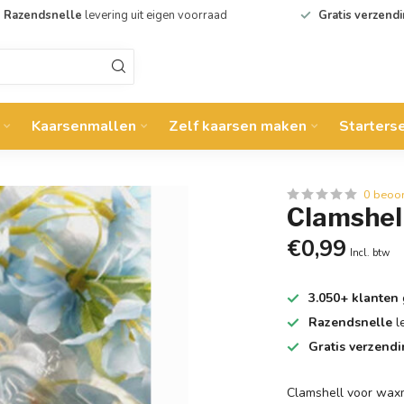
Razendsnelle
levering uit eigen voorraad
Gratis verzend
Kaarsenmallen
Zelf kaarsen maken
Starters
0 beoo
Clamshell
€0,99
Incl. btw
3.050+ klanten
Razendsnelle
l
Gratis verzend
Clamshell voor waxm