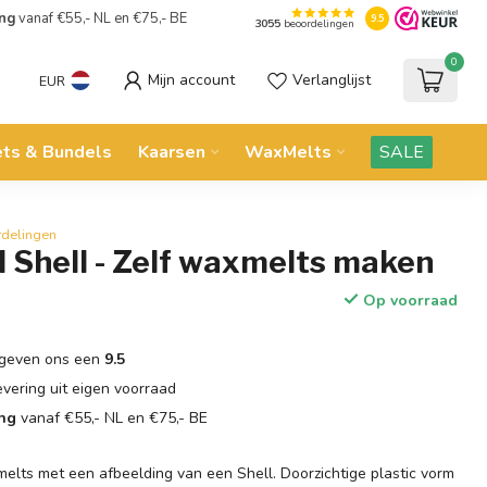
ing
vanaf €55,- NL en €75,- BE
9.5
3055
beoordelingen
0
Mijn account
Verlanglijst
EUR
ets & Bundels
Kaarsen
WaxMelts
SALE
rdelingen
 Shell - Zelf waxmelts maken
Op voorraad
geven ons een
9.5
evering uit eigen voorraad
ing
vanaf €55,- NL en €75,- BE
elts met een afbeelding van een Shell. Doorzichtige plastic vorm