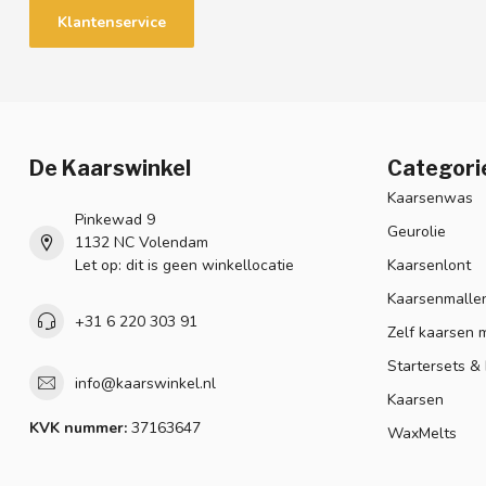
Klantenservice
De Kaarswinkel
Categori
Kaarsenwas
Pinkewad 9
Geurolie
1132 NC Volendam
Let op: dit is geen winkellocatie
Kaarsenlont
Kaarsenmalle
+31 6 220 303 91
Zelf kaarsen 
Startersets &
info@kaarswinkel.nl
Kaarsen
KVK nummer:
37163647
WaxMelts