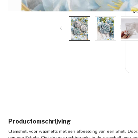
Productomschrijving
Clamshell voor waxmelts met een afbeelding van een Shell. Doorz
van een Schelp. Giet de wax rechtstreeks in de clamshell voor ee