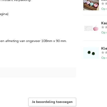
Op 
agina)
Ka
Op 
n een afmeting van ongeveer 108mm x 90 mm.
Kle
Op 
Je beoordeling toevoegen