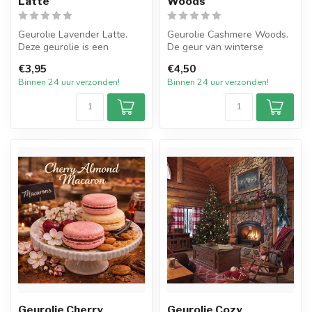
Latte
Woods
Geurolie Lavender Latte.
Geurolie Cashmere Woods.
Deze geurolie is een
De geur van winterse
rustgevende, warme en
bossen komt u tegemoet.
€3,95
€4,50
kruidige mix...
Een aromat...
Binnen 24 uur verzonden!
Binnen 24 uur verzonden!
Geurolie Cherry
Geurolie Cozy