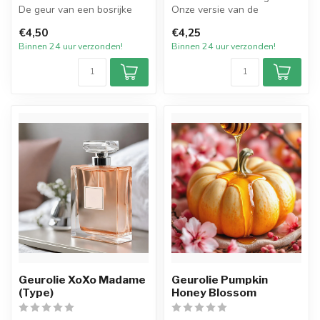
De geur van een bosrijke
Onze versie van de
omgeving van evergreens
populaire cosmetische geur
€4,50
€4,25
ter...
van de b...
Binnen 24 uur verzonden!
Binnen 24 uur verzonden!
Geurolie XoXo Madame
Geurolie Pumpkin
(Type)
Honey Blossom