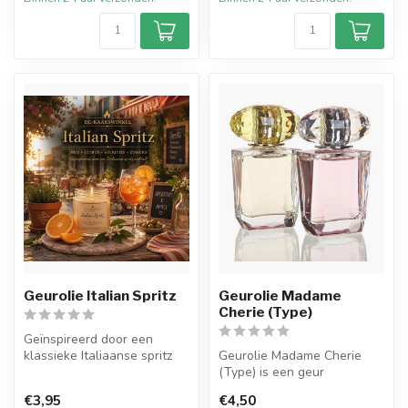
Geurolie Italian Spritz
Geurolie Madame
Cherie (Type)
Geïnspireerd door een
klassieke Italiaanse spritz
Geurolie Madame Cherie
cocktail, combineert Italian
(Type) is een geur
S...
geïnspireerd op een van de
€3,95
€4,50
welbekende ...