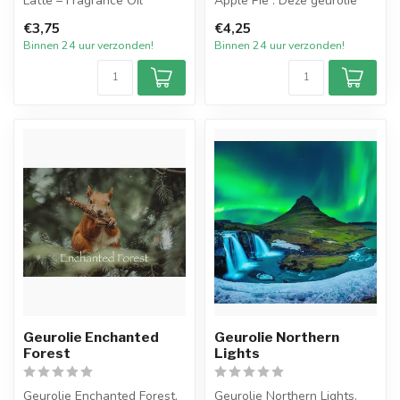
Latte – Fragrance Oil
Apple Pie . Deze geurolie
brengt de geur van
€3,75
€4,25
Pistachio Crème Latte is een
versgebakken...
Binnen 24 uur verzonden!
Binnen 24 uur verzonden!
w...
Geurolie Enchanted
Geurolie Northern
Forest
Lights
Geurolie Enchanted Forest.
Geurolie Northern Lights.