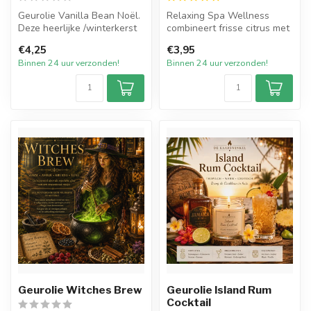
Geurolie Vanilla Bean Noël.
Relaxing Spa Wellness
Deze heerlijke /winterkerst
combineert frisse citrus met
geurolie ruikt als een w...
kalmerende bloemen en een
€4,25
€3,95
war...
Binnen 24 uur verzonden!
Binnen 24 uur verzonden!
Geurolie Witches Brew
Geurolie Island Rum
Cocktail