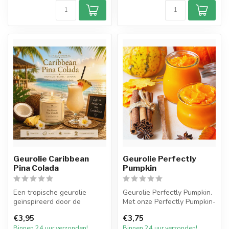
Geurolie Caribbean
Geurolie Perfectly
Pina Colada
Pumpkin
Een tropische geurolie
Geurolie Perfectly Pumpkin.
geïnspireerd door de
Met onze Perfectly Pumpkin-
iconische Pina Colada
geur kun je heerlijk dagd...
€3,95
€3,75
cocktail. Sapp...
Binnen 24 uur verzonden!
Binnen 24 uur verzonden!