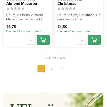
Almond Macaron
Christmas
Geurolie Cherry Almond
Geurolie Cozy Christmas. De
Macaron – Fragrance Oil
geur van warme
citruskruiden met topnoten
€3,75
€4,50
Cherry Almond Macaron is
van sinaas...
Binnen 24 uur verzonden!
Binnen 24 uur verzonden!
een w...
Toon
1
-
24
van 48
1
2