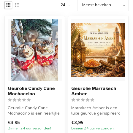
Geurolie Candy Cane
Geurolie Marrakech
Mochaccino
Amber
Geurolie Candy Cane
Marrakech Amber is een
Mochaccino is een heerlijke
luxe geurolie geïnspireerd
kerstgeur. De zoete geur
op de warme, mystieke
€3,95
€3,95
van sui...
sfeer va...
Binnen 24 uur verzonden!
Binnen 24 uur verzonden!