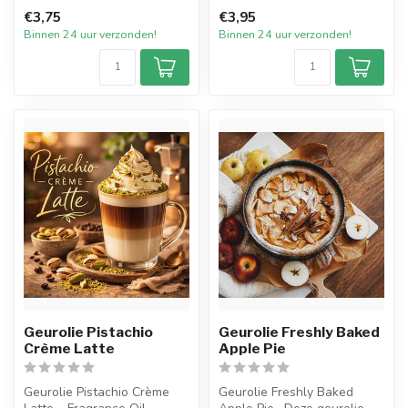
een van de welbekende
intense, warme geur van
€3,75
€3,95
geu...
vers ge...
Binnen 24 uur verzonden!
Binnen 24 uur verzonden!
Geurolie Pistachio
Geurolie Freshly Baked
Crème Latte
Apple Pie
Geurolie Pistachio Crème
Geurolie Freshly Baked