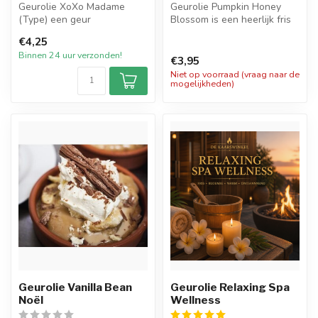
Geurolie XoXo Madame
Geurolie Pumpkin Honey
(Type) een geur
Blossom is een heerlijk fris
geïnspireerd op een van de
zoetig en kruidige geur van
€4,25
welbekende geure...
...
Binnen 24 uur verzonden!
€3,95
Niet op voorraad (vraag naar de
mogelijkheden)
Geurolie Vanilla Bean
Geurolie Relaxing Spa
Noël
Wellness