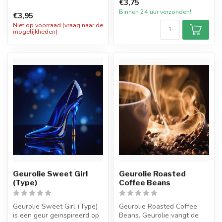
€3,75
rijke, warme ...
Geniet van de heerlijke geur
Binnen 24 uur verzonden!
van Pu...
€3,95
Niet op voorraad (vraag naar de
mogelijkheden)
Geurolie Sweet Girl
Geurolie Roasted
(Type)
Coffee Beans
Geurolie Sweet Girl (Type)
Geurolie Roasted Coffee
is een geur geïnspireerd op
Beans. Geurolie vangt de