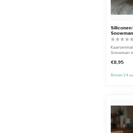
Siliconen
Snowman
Kaarsenmal
Snowman me
mm br...
€8,95
Binnen 24 uu