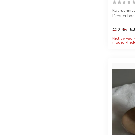
Kaarsenmal
Dennenboom
mm hoog me
€2
€22,95
Niet op voor
mogelijkhed