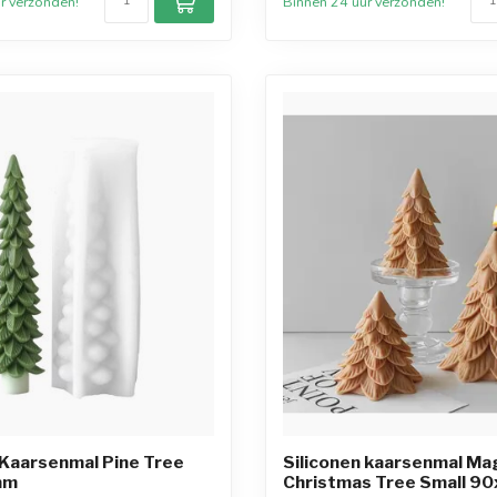
r verzonden!
Binnen 24 uur verzonden!
 Kaarsenmal Pine Tree
Siliconen kaarsenmal Mag
mm
Christmas Tree Small 9