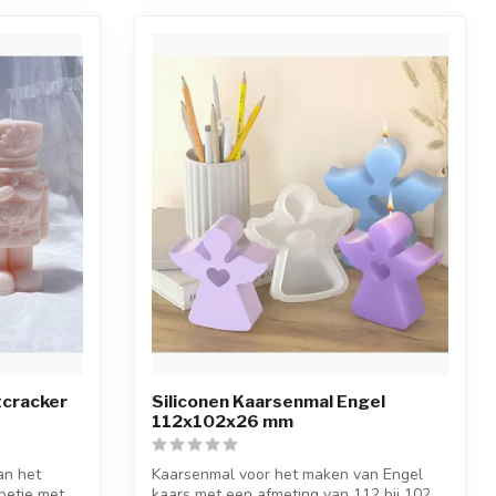
tcracker
Siliconen Kaarsenmal Engel
112x102x26 mm
an het
Kaarsenmal voor het maken van Engel
petje met
kaars met een afmeting van 112 bij 102