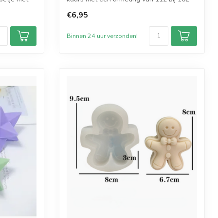
bij 2...
€6,95
Binnen 24 uur verzonden!