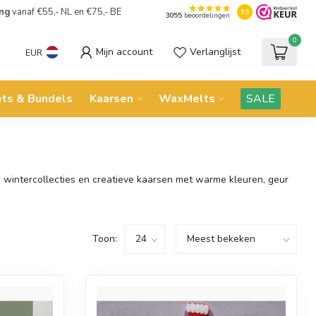
ing
vanaf €55,- NL en €75,- BE
9.5
3055
beoordelingen
0
Mijn account
Verlanglijst
EUR
ets & Bundels
Kaarsen
WaxMelts
SALE
, wintercollecties en creatieve kaarsen met warme kleuren, geur
Toon: