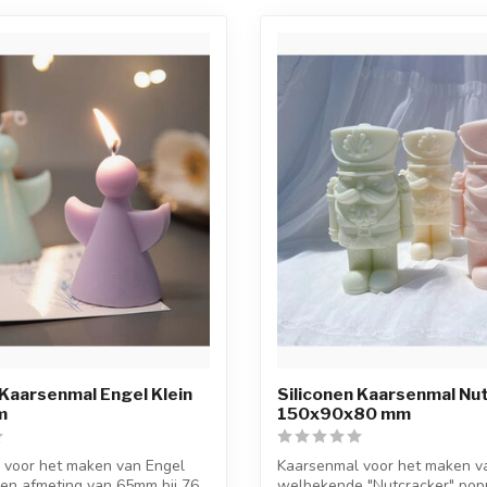
 Kaarsenmal Engel Klein
Siliconen Kaarsenmal Nu
m
150x90x80 mm
 voor het maken van Engel
Kaarsenmal voor het maken v
en afmeting van 65mm bij 76
welbekende "Nutcracker" pop