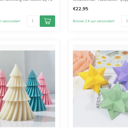
een afmet...
€22,95
r verzonden!
Binnen 24 uur verzonden!