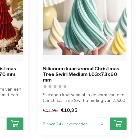
ristmas
Siliconen kaarsenmal Christmas
x70 mm
Tree Swirl Medium 103x73x60
mm
orm van een
l met een
Siliconen kaarsenmal in de vorm van een
Christmas Tree Swirl afmeting van 73x60
...
€10,95
€11,95
Binnen 24 uur verzonden!