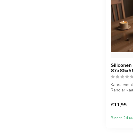
Siliconen
87x85x5
Kaarsenmal
Rendier kaa
58 mm ...
€11,95
Binnen 24 uu