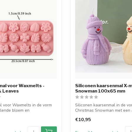
mal voor Waxmelts -
Siliconen kaarsenmal X-
& Leaves
Snowman 100x65 mm
l voor Waxmelts in de vorm
Siliconen kaarsenmal in de v
llende bloem en
Christmas Snowman met een 
n. D...
van 6...
€10,95