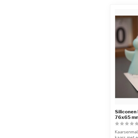
Siliconen
76x65 m
Kaarsenmal
kaars met e