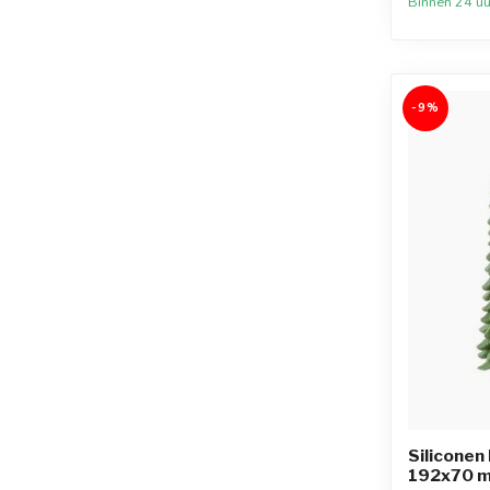
Binnen 24 uu
-9%
Siliconen
192x70 