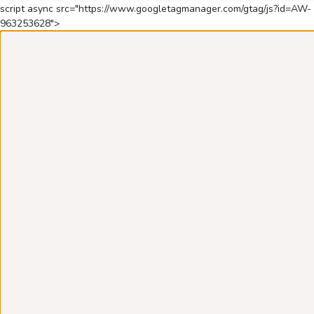
script async src="https://www.googletagmanager.com/gtag/js?id=AW-
963253628">