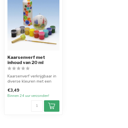
Kaarsenverf met
inhoud van 20 ml
Kaarsenverf verkrijgbaar in
diverse kleuren met een
inhoud van 20 ml. Voor het
€3,49
b...
Binnen 24 uur verzonden!