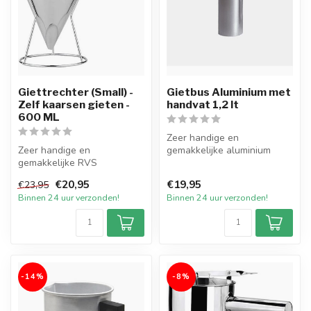
Giettrechter (Small) -
Gietbus Aluminium met
Zelf kaarsen gieten -
handvat 1,2 lt
600 ML
Zeer handige en
Zeer handige en
gemakkelijke aluminium
gemakkelijke RVS
Gietbus van 1,2 liter met los
Giettrechter (Small) met een
handvat. De...
€20,95
€19,95
€23,95
inhoud van ca. 600...
Binnen 24 uur verzonden!
Binnen 24 uur verzonden!
-14%
-8%