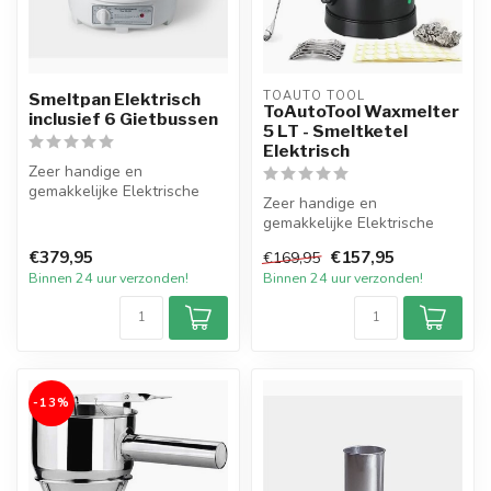
TOAUTO TOOL
Smeltpan Elektrisch
ToAutoTool Waxmelter
inclusief 6 Gietbussen
5 LT - Smeltketel
Elektrisch
Zeer handige en
gemakkelijke Elektrische
Zeer handige en
Smeltpan met 6 Gietbussen
gemakkelijke Elektrische
inclusief 1 h...
Smeltketel met een inhoud
€379,95
€157,95
€169,95
van 5 liter v...
Binnen 24 uur verzonden!
Binnen 24 uur verzonden!
-13%