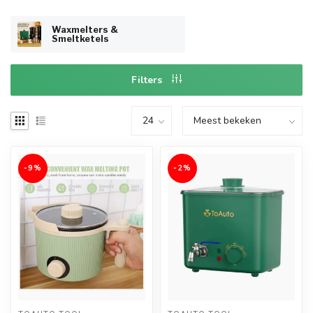
Waxmelters &
Smeltketels
Filters
-9%
-2%