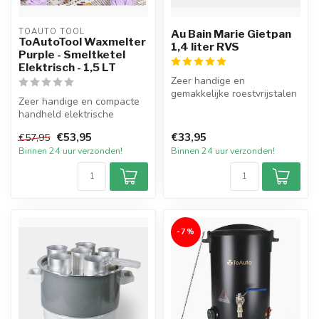
TOAUTO TOOL
Au Bain Marie Gietpan
ToAutoTool Waxmelter
1,4 liter RVS
Purple - Smeltketel
Elektrisch - 1,5 LT
Zeer handige en
gemakkelijke roestvrijstalen
Zeer handige en compacte
dubbelwandige Au Bain-
handheld elektrische
Mariepan met ...
Smeltpan in de exclusieve
€53,95
€33,95
€57,95
kleur Pa...
Binnen 24 uur verzonden!
Binnen 24 uur verzonden!
-7%