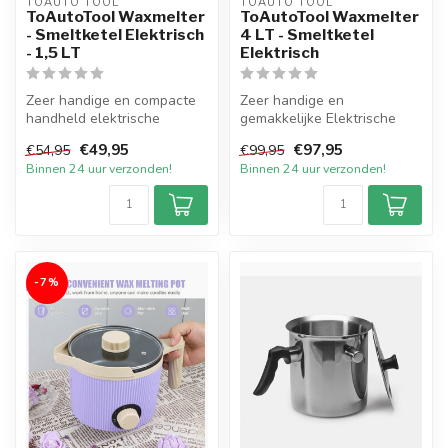
TOAUTO TOOL
TOAUTO TOOL
ToAutoTool Waxmelter
ToAutoTool Waxmelter
- Smeltketel Elektrisch
4 LT - Smeltketel
- 1,5 LT
Elektrisch
Zeer handige en compacte
Zeer handige en
handheld elektrische
gemakkelijke Elektrische
Smeltpan met handige
Smeltketel met een inhoud
€49,95
€97,95
€54,95
€99,95
schenktuit me...
van 4 liter v...
Binnen 24 uur verzonden!
Binnen 24 uur verzonden!
-7%