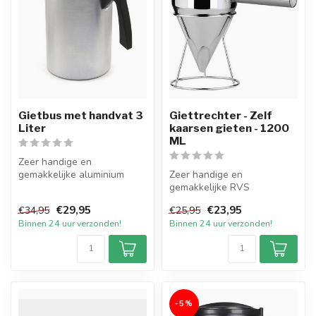
Gietbus met handvat 3
Giettrechter - Zelf
Liter
kaarsen gieten - 1200
ML
Zeer handige en
gemakkelijke aluminium
Zeer handige en
Gietbus van ca. 3 liter met
gemakkelijke RVS
handvat. De g...
Giettrechter met een inhoud
€29,95
€23,95
€34,95
€25,95
van ca. 1200 ML met...
Binnen 24 uur verzonden!
Binnen 24 uur verzonden!
-5%