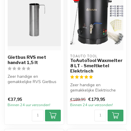
TOAUTO TOOL
Gietbus RVS met
ToAutoTool Waxmelter
handvat 1,5 lt
8 LT - Smeltketel
Elektrisch
Zeer handige en
gemakkelijke RVS Gietbus
Zeer handige en
van 1,5 liter met RVS
gemakkelijke Elektrische
handvat. De gietb...
Smeltketel met een inhoud
€37,95
€179,95
€189,95
van 8 liter v...
Binnen 24 uur verzonden!
Binnen 24 uur verzonden!