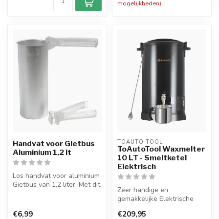
mogelijkheden)
TOAUTO TOOL
Handvat voor Gietbus
ToAutoTool Waxmelter
Aluminium 1,2 lt
10 LT - Smeltketel
Elektrisch
Los handvat voor aluminium
Gietbus van 1,2 liter. Met dit
Zeer handige en
handvat kunt u de giet...
gemakkelijke Elektrische
Smeltketel Digital met een
€6,99
€209,95
inhoud van 1...