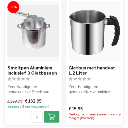
-5%
Smeltpan Aluminium
Gietbus met handvat
inclusief 3 Gietbussen
1,2 Liter
Zeer handige en
Zeer handige en
gemakkelijke Smeltpan
gemakkelijke aluminium
Aluminium met 3
Gietbus van ca. 1,2 liter met
€132,95
€139,95
Gietbussen. Tevens een
handvat. De...
Binnen 24 uur verzonden!
han...
€15,95
Niet op voorraad (vraag naar de
mogelijkheden)