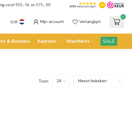
ing
vanaf €55,- NL en €75,- BE
9.5
3055
beoordelingen
0
Mijn account
Verlanglijst
EUR
ets & Bundels
Kaarsen
WaxMelts
SALE
Toon: