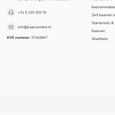
Kaarsenmalle
+31 6 220 303 91
Zelf kaarsen 
Startersets &
info@kaarswinkel.nl
Kaarsen
KVK nummer:
37163647
WaxMelts