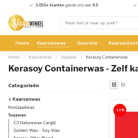
3.050+ klanten
geven ons een
9.5
Home
Kaarsenwas
Geurolie
Kaarsenlont
Home
/
Kaarsenwas
/
Sojawas
/
Kerasoy Containerwas
Kerasoy Containerwas - Zelf k
Categorieën
Kaarsenwas
Koolzaadwas
-10%
Sojawas
C3 Naturewax Cargill
Golden Wax - Soy Wax