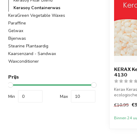
Kerasoy Pillar Blend
Kerasoy Containerwas
KeraGreen Vegetable Waxes
Paraffine
Gelwax
Bijenwas
Stearine Plantaardig
Kaarsenzand - Sandwax
Waxconditioner
KERAX Ke
4130
Prijs
Kerax Kera
ecologische
Min
Max
contai...
€9
€10,95
Binnen 24 uu