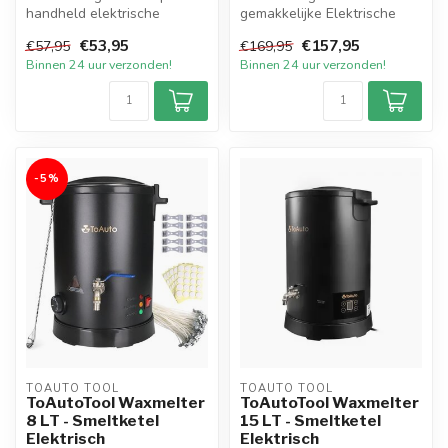
handheld elektrische
gemakkelijke Elektrische
Smeltpan in de exclusieve
Smeltketel met een inhoud
€53,95
€157,95
€57,95
€169,95
kleur Pa...
van 5 liter v...
Binnen 24 uur verzonden!
Binnen 24 uur verzonden!
-5%
TOAUTO TOOL
TOAUTO TOOL
ToAutoTool Waxmelter
ToAutoTool Waxmelter
8 LT - Smeltketel
15 LT - Smeltketel
Elektrisch
Elektrisch