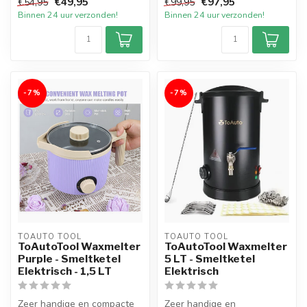
€49,95
€97,95
€54,95
€99,95
schenktuit me...
van 4 liter v...
Binnen 24 uur verzonden!
Binnen 24 uur verzonden!
-7%
-7%
TOAUTO TOOL
TOAUTO TOOL
ToAutoTool Waxmelter
ToAutoTool Waxmelter
Purple - Smeltketel
5 LT - Smeltketel
Elektrisch - 1,5 LT
Elektrisch
Zeer handige en compacte
Zeer handige en