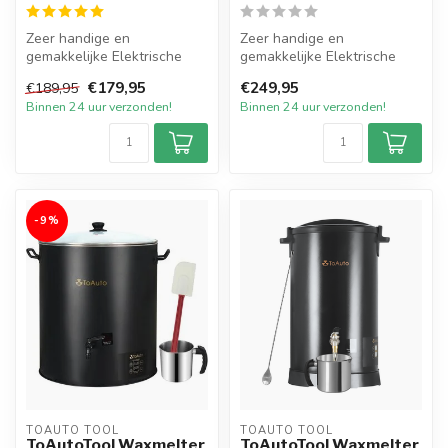
Zeer handige en
Zeer handige en
gemakkelijke Elektrische
gemakkelijke Elektrische
Smeltketel met een inhoud
Smeltketel met een inhoud
€179,95
€249,95
€189,95
van 8 liter v...
van 15 liter ...
Binnen 24 uur verzonden!
Binnen 24 uur verzonden!
-9%
TOAUTO TOOL
TOAUTO TOOL
ToAutoTool Waxmelter
ToAutoTool Waxmelter