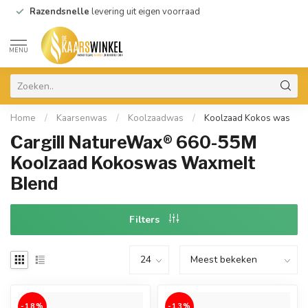
Razendsnelle
levering uit eigen voorraad
MENU
Home
/
Kaarsenwas
/
Koolzaadwas
/
Koolzaad Kokos was
Cargill NatureWax® 660-55M
Koolzaad Kokoswas Waxmelt
Blend
Filters
-18%
-13%