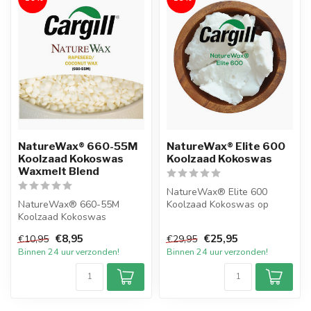
NatureWax® 660-55M
NatureWax® Elite 600
Koolzaad Kokoswas
Koolzaad Kokoswas
Waxmelt Blend
NatureWax® Elite 600
NatureWax® 660-55M
Koolzaad Kokoswas op
Koolzaad Kokoswas
ecologische basis om zelf
Waxmelt Blend is
ecofriendly ...
€8,95
€25,95
€10,95
€29,95
uitstekend om op
Binnen 24 uur verzonden!
Binnen 24 uur verzonden!
ecologisc...