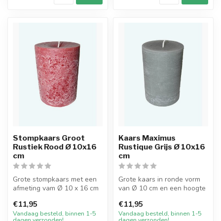
Stompkaars Groot
Kaars Maximus
Rustiek Rood Ø 10x16
Rustique Grijs Ø 10x16
cm
cm
Grote stompkaars met een
Grote kaars in ronde vorm
afmeting vam Ø 10 x 16 cm
van Ø 10 cm en een hoogte
hoog. De kaars heeft een
van 16 cm. De buitenkant
€11,95
€11,95
rust...
hee...
Vandaag besteld, binnen 1-5
Vandaag besteld, binnen 1-5
dagen verzonden!
dagen verzonden!