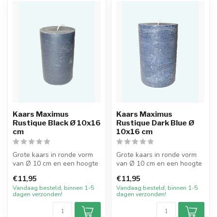
Kaars Maximus
Kaars Maximus
Rustique Black Ø 10x16
Rustique Dark Blue Ø
cm
10x16 cm
Grote kaars in ronde vorm
Grote kaars in ronde vorm
van Ø 10 cm en een hoogte
van Ø 10 cm en een hoogte
van 16 cm. De buitenkant
van 16 cm. De buitenkant
€11,95
€11,95
hee...
hee...
Vandaag besteld, binnen 1-5
Vandaag besteld, binnen 1-5
dagen verzonden!
dagen verzonden!