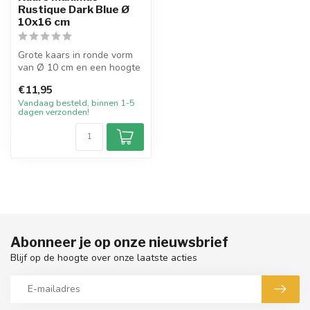
Rustique Dark Blue Ø
10x16 cm
Grote kaars in ronde vorm
van Ø 10 cm en een hoogte
van 16 cm. De buitenkant
€11,95
hee...
Vandaag besteld, binnen 1-5
dagen verzonden!
Abonneer je op onze nieuwsbrief
Blijf op de hoogte over onze laatste acties