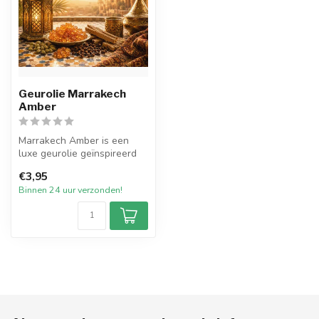
Geurolie Marrakech
Amber
Marrakech Amber is een
luxe geurolie geïnspireerd
op de warme, mystieke
€3,95
sfeer va...
Binnen 24 uur verzonden!