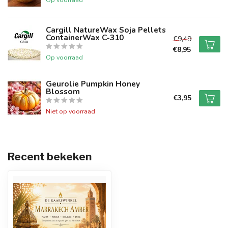
Cargill NatureWax Soja Pellets
ContainerWax C-310
€9,49
€8,95
Op voorraad
Geurolie Pumpkin Honey
Blossom
€3,95
Niet op voorraad
Recent bekeken