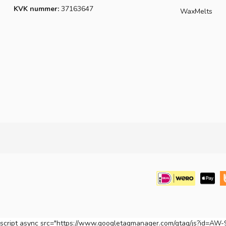
KVK nummer:
37163647
WaxMelts
script async src="https://www.googletagmanager.com/gtag/js?id=AW