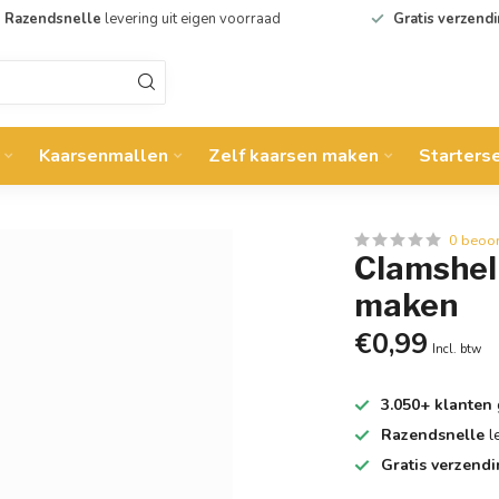
Razendsnelle
levering uit eigen voorraad
Gratis verzend
Kaarsenmallen
Zelf kaarsen maken
Starters
0 beoo
Clamshell
maken
€0,99
Incl. btw
3.050+ klanten
Razendsnelle
l
Gratis verzend