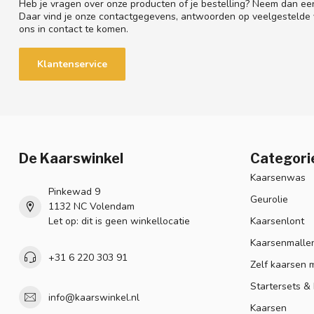
Heb je vragen over onze producten of je bestelling? Neem dan een
Daar vind je onze contactgegevens, antwoorden op veelgestelde
ons in contact te komen.
Klantenservice
De Kaarswinkel
Categori
Kaarsenwas
Pinkewad 9
Geurolie
1132 NC Volendam
Let op: dit is geen winkellocatie
Kaarsenlont
Kaarsenmalle
+31 6 220 303 91
Zelf kaarsen 
Startersets &
info@kaarswinkel.nl
Kaarsen