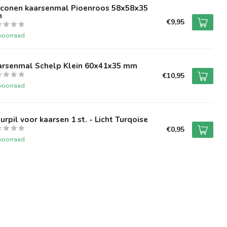
liconen kaarsenmal Pioenroos 58x58x35
m
€9,95
voorraad
arsenmal Schelp Klein 60x41x35 mm
€10,95
voorraad
urpil voor kaarsen 1 st. - Licht Turqoise
€0,95
voorraad