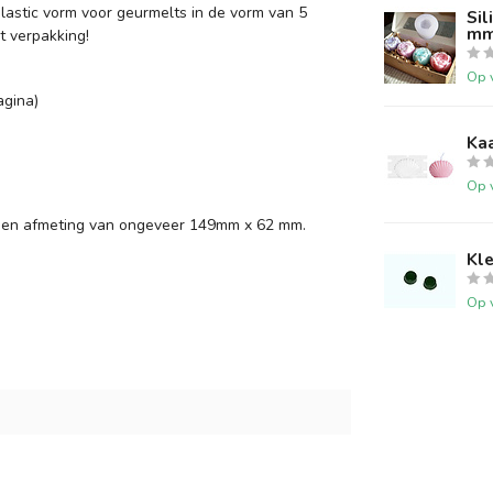
lastic vorm voor geurmelts in de vorm van 5
Si
m
t verpakking!
Op 
agina)
Ka
Op 
 een afmeting van ongeveer 149mm x 62 mm.
Kle
Op 