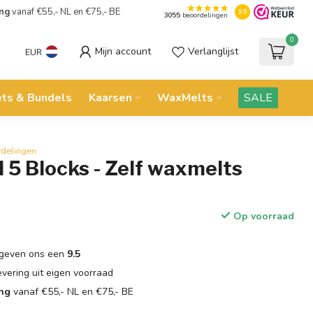
ing
vanaf €55,- NL en €75,- BE
9.5
3055
beoordelingen
0
Mijn account
Verlanglijst
EUR
ets & Bundels
Kaarsen
WaxMelts
SALE
rdelingen
 5 Blocks - Zelf waxmelts
Op voorraad
geven ons een
9.5
evering uit eigen voorraad
ing
vanaf €55,- NL en €75,- BE