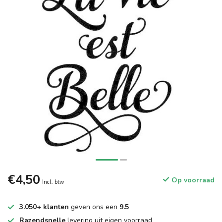
€4,50
Op voorraad
Incl. btw
3.050+ klanten
geven ons een
9.5
Razendsnelle
levering uit eigen voorraad