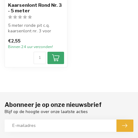
Kaarsenlont Rond Nr. 3
- 5 meter
5 meter ronde pit c.q.
kaarsenlont nr. 3 voor
vrijwel alle types dompel-
€2,55
en giet...
Binnen 24 uur verzonden!
Abonneer je op onze nieuwsbrief
Blijf op de hoogte over onze laatste acties