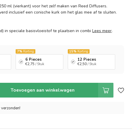
250 ml (vierkant) voor het zelf maken van Reed Diffusers.
erd inclusief een conische kurk om het glas mee af te sluiten.
d) in speciale basisvloeistof te plaatsen in combi
Lees meer
.
7%
Korting
15%
Korting
6 Pieces
12 Pieces
€2,75
/ Stuk
€2,50
/ Stuk
Toevoegen aan winkelwagen
r verzonden!