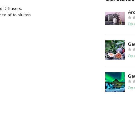
d Diffusers.
Aro
ee af te sluiten.
Op 
Ge
Op 
Geu
Op 