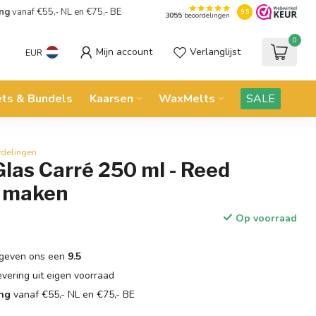
ing
vanaf €55,- NL en €75,- BE
9.5
3055
beoordelingen
0
Mijn account
Verlanglijst
EUR
ets & Bundels
Kaarsen
WaxMelts
SALE
rdelingen
Glas Carré 250 ml - Reed
s maken
Op voorraad
geven ons een
9.5
evering uit eigen voorraad
ing
vanaf €55,- NL en €75,- BE