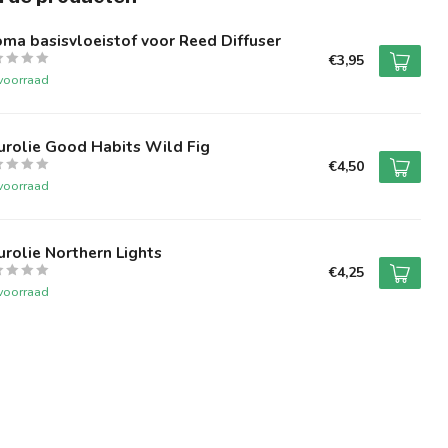
ma basisvloeistof voor Reed Diffuser
€3,95
voorraad
urolie Good Habits Wild Fig
€4,50
voorraad
rolie Northern Lights
€4,25
voorraad