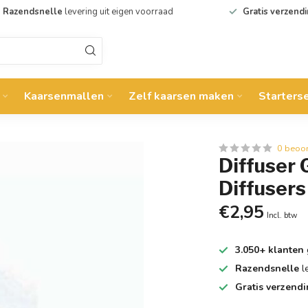
Razendsnelle
levering uit eigen voorraad
Gratis verzend
Kaarsenmallen
Zelf kaarsen maken
Starters
0 beoo
Diffuser 
Diffuser
€2,95
Incl. btw
3.050+ klanten
Razendsnelle
l
Gratis verzend