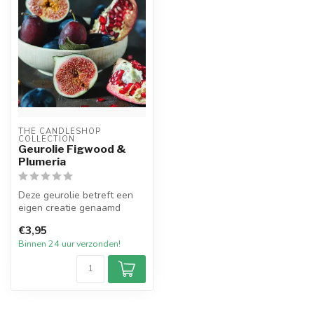
THE CANDLESHOP 
COLLECTION
Geurolie Figwood &
Plumeria
Deze geurolie betreft een
eigen creatie genaamd
Figwood & Plumeria.
€3,95
Plumeria, oo...
Binnen 24 uur verzonden!