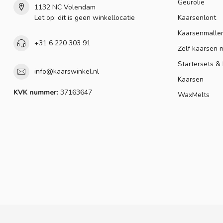
Geurolie
1132 NC Volendam
Let op: dit is geen winkellocatie
Kaarsenlont
Kaarsenmalle
+31 6 220 303 91
Zelf kaarsen 
Startersets &
info@kaarswinkel.nl
Kaarsen
KVK nummer:
37163647
WaxMelts