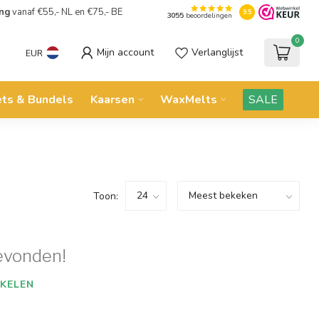
ing
vanaf €55,- NL en €75,- BE
9.5
3055
beoordelingen
0
Mijn account
Verlanglijst
EUR
ets & Bundels
Kaarsen
WaxMelts
SALE
Toon:
evonden!
KELEN