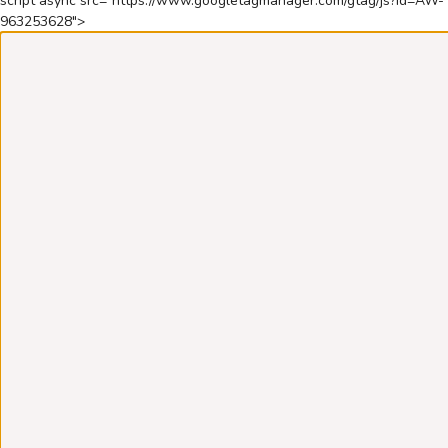
script async src="https://www.googletagmanager.com/gtag/js?id=AW-
963253628">