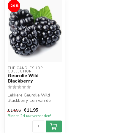
-20%
THE CANDLESHOP 
COLLECTION
Geurolie Wild
Blackberry
Lekkere Geurolie Wild
Blackberry. Een van de
nieuwe geuren in onze
€11,95
€14,95
geurlijn van ...
Binnen 24 uur verzonden!