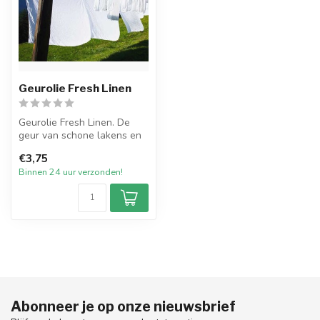
Geurolie Fresh Linen
Geurolie Fresh Linen. De
geur van schone lakens en
frisgewassen kleding. De
€3,75
same...
Binnen 24 uur verzonden!
Abonneer je op onze nieuwsbrief