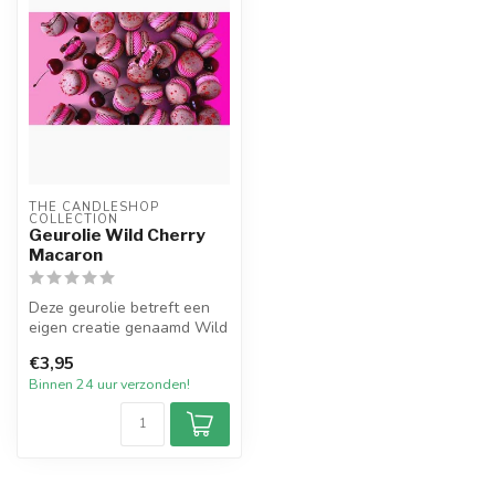
THE CANDLESHOP 
COLLECTION
Geurolie Wild Cherry
Macaron
Deze geurolie betreft een
eigen creatie genaamd Wild
Cherry Macaron. De naam
€3,95
ze...
Binnen 24 uur verzonden!