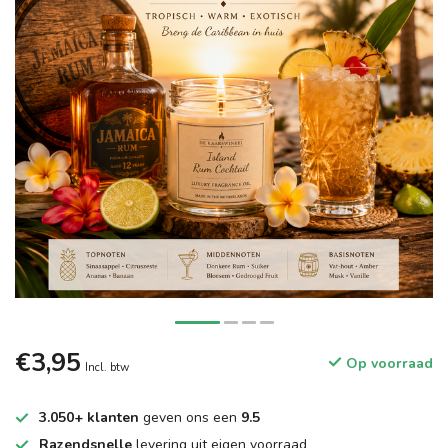
€3,95
Op voorraad
Incl. btw
3.050+ klanten
geven ons een
9.5
Razendsnelle
levering uit eigen voorraad