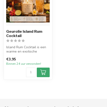
Geurolie Island Rum
Cocktail
Island Rum Cocktail is een
warme en exotische
geurolie waarin tropisch
€3,95
fruit, do...
Binnen 24 uur verzonden!