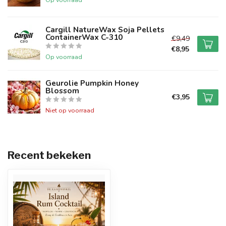
Cargill NatureWax Soja Pellets
ContainerWax C-310
€9,49
€8,95
Op voorraad
Geurolie Pumpkin Honey
Blossom
€3,95
Niet op voorraad
Recent bekeken