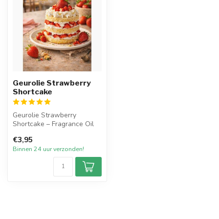
Geurolie Strawberry
Shortcake
Geurolie Strawberry
Shortcake – Fragrance Oil
€3,95
Strawberry Shortcake is
Binnen 24 uur verzonden!
een hee...