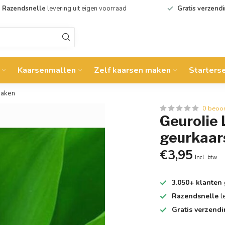
Razendsnelle
levering uit eigen voorraad
Gratis verzend
Kaarsenmallen
Zelf kaarsen maken
Starters
maken
0 beoo
Geurolie L
geurkaar
€3,95
Incl. btw
3.050+ klanten
Razendsnelle
l
Gratis verzend