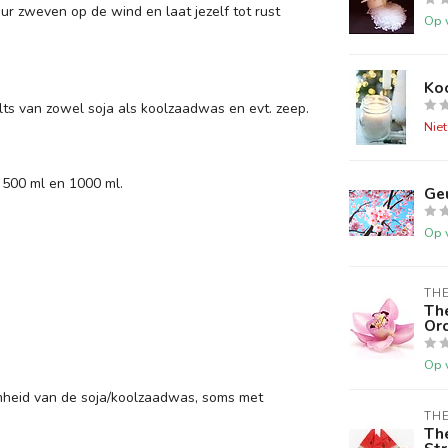
eur zweven op de wind en laat jezelf tot rust
Op 
Ko
ts van zowel soja als koolzaadwas en evt. zeep.
Nie
 500 ml en 1000 ml.
Ge
Op 
TH
Th
Or
Op 
heid van de soja/koolzaadwas, soms met
TH
Th