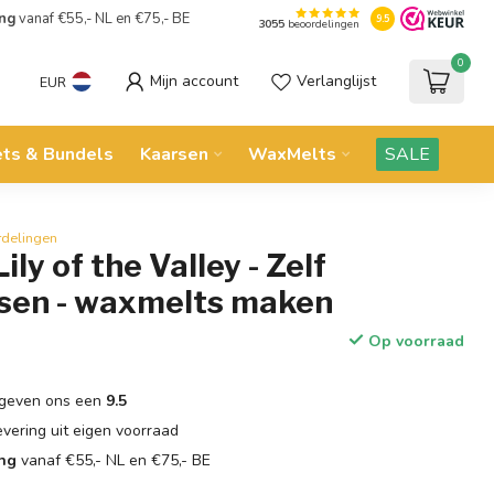
ing
vanaf €55,- NL en €75,- BE
9.5
3055
beoordelingen
0
Mijn account
Verlanglijst
EUR
ets & Bundels
Kaarsen
WaxMelts
SALE
rdelingen
ily of the Valley - Zelf
sen - waxmelts maken
Op voorraad
geven ons een
9.5
evering uit eigen voorraad
ing
vanaf €55,- NL en €75,- BE