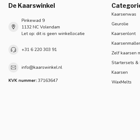
De Kaarswinkel
Categori
Kaarsenwas
Pinkewad 9
Geurolie
1132 NC Volendam
Let op: dit is geen winkellocatie
Kaarsenlont
Kaarsenmalle
+31 6 220 303 91
Zelf kaarsen 
Startersets &
info@kaarswinkel.nl
Kaarsen
KVK nummer:
37163647
WaxMelts