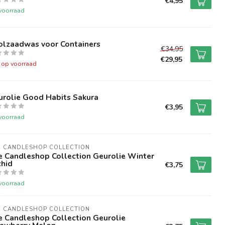
€4,95
voorraad
olzaadwas voor Containers
€34,95
€29,95
t op voorraad
urolie Good Habits Sakura
€3,95
voorraad
E CANDLESHOP COLLECTION
e Candleshop Collection Geurolie Winter
chid
€3,75
voorraad
E CANDLESHOP COLLECTION
e Candleshop Collection Geurolie