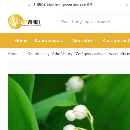
3.050+ klanten
geven ons een
9.5
Home
Kaarsenwas
Geurolie
Kaarsenlont
Home
/
Geurolie Lily of the Valley - Zelf geurkaarsen - waxmelts 