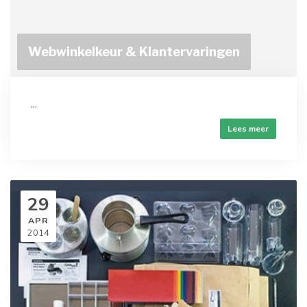
Webwinkelkeur & Klantervaringen
...
Lees meer
29
APR
2014