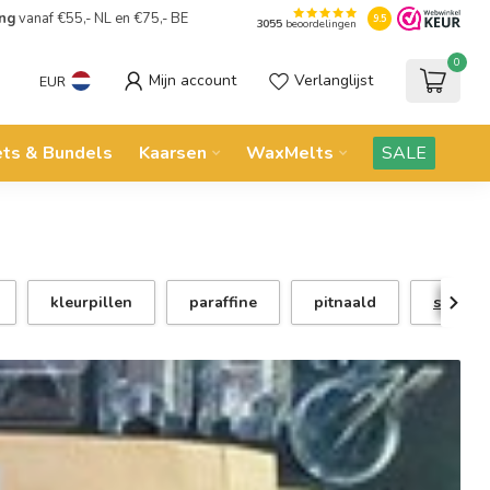
ing
vanaf €55,- NL en €75,- BE
9.5
3055
beoordelingen
0
Mijn account
Verlanglijst
EUR
ets & Bundels
Kaarsen
WaxMelts
SALE
kleurpillen
paraffine
pitnaald
stearin