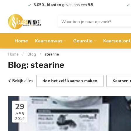
3.050+ klanten
geven ons een
9.5
Home
Kaarsenwas
Geurolie
Kaarsenlont
Home
/
Blog
/
stearine
Blog: stearine
Bekijk alles
doe het zelf kaarsen maken
Kaarsen
29
APR
2014