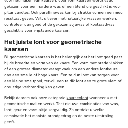
voor het maken van kaarsen. Voor vormkaarsen wordt vaak
gekozen voor een hardere was of een blend die geschikt is voor
pillar candles. Ook
paraffinewas
kan bij strakke vormen een mooi
resultaat geven. Wilt u liever met natuurlijke wassen werken,
controleer dan goed of de gekozen
sojawas
of
koolzaadwas
geschikt is voor vrijstaande kaarsen.
Het juiste lont voor geometrische
kaarsen
Bij geometrische kaarsen is het belangrijk dat het lont goed past
bij de breedte en vorm van de kaars. Een vorm met brede vlakken
of een grotere diameter vraagt vaak om een andere lontkeuze
dan een smalle of hoge kaars. Een te dun lont kan zorgen voor
een kleine smeltpool, terwijl een te dik lont een te grote vlam of
onrustige verbranding kan geven.
Bekijk daarom ook onze categorie
kaarsenlont
wanneer u met
geometrische mallen werkt. Test nieuwe combinaties van was,
lont, geur en vorm altijd zorgvuldig. Zo ontdekt u welke
combinatie het mooiste brandgedrag en de beste uitstraling
geeft.