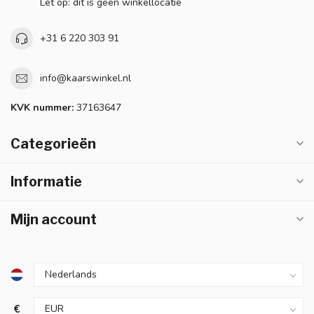
Let op: dit is geen winkellocatie
+31 6 220 303 91
info@kaarswinkel.nl
KVK nummer:
37163647
Categorieën
Informatie
Mijn account
€