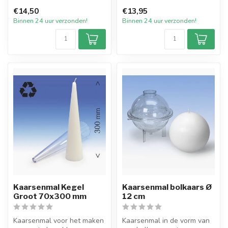
2...
met een afmeting van 25
€14,50
€13,95
mm b...
Binnen 24 uur verzonden!
Binnen 24 uur verzonden!
Kaarsenmal Kegel
Kaarsenmal bolkaars Ø
Groot 70x300 mm
12 cm
Kaarsenmal voor het maken
Kaarsenmal in de vorm van