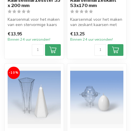
Kaarsenmal Zesster 55
Kaarsenmal Zeskant
x 200 mm
53x170 mm
Kaarsenmal voor het maken
Kaarsenmal voor het maken
van een stervormige kaars
van zeskant kaarsen met
met een afmeting van 55 bij
een afmeting van 53 bij 170
€13,95
€13,25
...
mm...
Binnen 24 uur verzonden!
Binnen 24 uur verzonden!
-10%