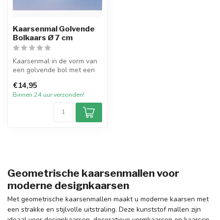
Kaarsenmal Golvende
Bolkaars Ø 7 cm
Kaarsenmal in de vorm van
een golvende bol met een
diameter van 7 cm. Hiermee
€14,95
ku...
Binnen 24 uur verzonden!
Geometrische kaarsenmallen voor
moderne designkaarsen
Met geometrische kaarsenmallen maakt u moderne kaarsen met
een strakke en stijlvolle uitstraling. Deze kunststof mallen zijn
ideaal voor designkaarsen, decoratieve vormkaarsen en kaarsen