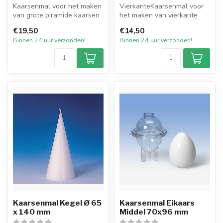
Kaarsenmal voor het maken
VierkanteKaarsenmal voor
van grote piramide kaarsen
het maken van vierkante
met een afmeting van 75
kaarsen met een afmeting
€19,50
€14,50
bij...
van 38...
Binnen 24 uur verzonden!
Binnen 24 uur verzonden!
Kaarsenmal Kegel Ø 65
Kaarsenmal Eikaars
x 140 mm
Middel 70x96 mm