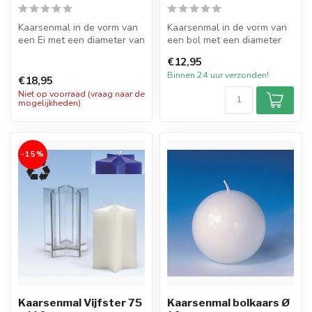
Kaarsenmal in de vorm van
Kaarsenmal in de vorm van
een Ei met een diameter van
een bol met een diameter
10 cm en 13,5 cm hoog.
van 6,5 cm. Hiermee kunt
€12,95
Hie...
gema...
Binnen 24 uur verzonden!
€18,95
Niet op voorraad (vraag naar de
mogelijkheden)
-15%
Kaarsenmal Vijfster 75
Kaarsenmal bolkaars Ø