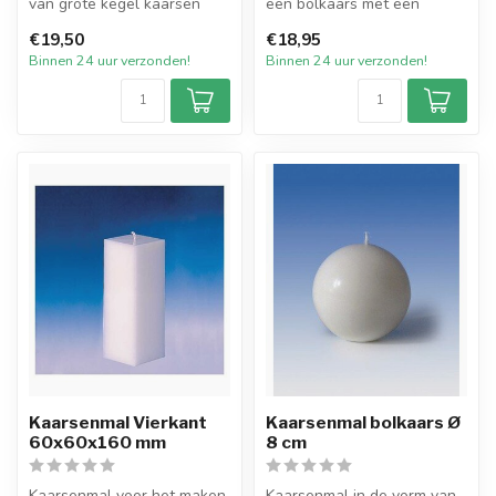
van grote kegel kaarsen
een bolkaars met een
met een afmeting van 70
diameter van 12 cm.
€19,50
€18,95
mm bij...
Hiermee maakt...
Binnen 24 uur verzonden!
Binnen 24 uur verzonden!
Kaarsenmal Vierkant
Kaarsenmal bolkaars Ø
60x60x160 mm
8 cm
Kaarsenmal voor het maken
Kaarsenmal in de vorm van