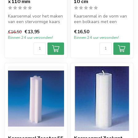
x 110 mm
10 cm
Kaarsenmal voor het maken
Kaarsenmal in de vorm van
van een stervormige kaars
een bolkaars met een
met een afmeting van 75 bij
diameter van 10 cm.
€13,95
€16,50
€16,50
...
Hiermee maakt...
Binnen 24 uur verzonden!
Binnen 24 uur verzonden!