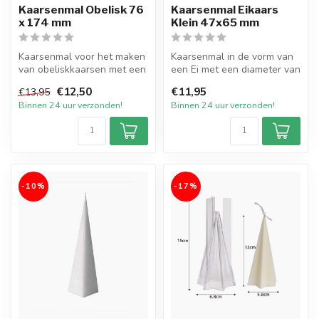
Kaarsenmal Obelisk 76
Kaarsenmal Eikaars
x 174 mm
Klein 47x65 mm
Kaarsenmal voor het maken
Kaarsenmal in de vorm van
van obeliskkaarsen met een
een Ei met een diameter van
diameter van 76 mm bij 174
47 mm bij 65 mm hoog.
€12,50
€11,95
€13,95
...
Hier...
Binnen 24 uur verzonden!
Binnen 24 uur verzonden!
-10%
-17%