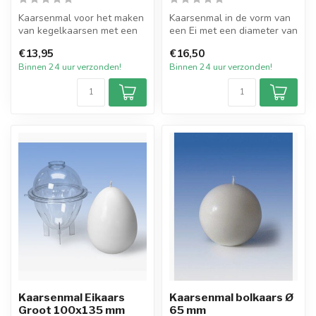
Kaarsenmal voor het maken
Kaarsenmal in de vorm van
van kegelkaarsen met een
een Ei met een diameter van
diameter van 65 mm bij 140
70 mm en 96 mm hoog.
€13,95
€16,50
mm...
Hierm...
Binnen 24 uur verzonden!
Binnen 24 uur verzonden!
Kaarsenmal Eikaars
Kaarsenmal bolkaars Ø
Groot 100x135 mm
65 mm