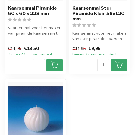
Kaarsenmal Piramide
Kaarsenmal Ster
60 x 60 x 228 mm
Piramide Klein 58x120
mm
Kaarsenmal voor het maken
van piramide kaarsen met
Kaarsenmal voor het maken
een afmeting van 60 bij 60
van ster piramide kaarsen
mm...
met een afmeting van 58 bij
€13,50
€9,95
€14,95
€11,95
...
Binnen 24 uur verzonden!
Binnen 24 uur verzonden!