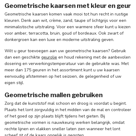
Geometrische kaarsen met kleur en geur
Geometrische kaarsen komen vaak mooi tot hun recht in rustige
kleuren. Denk aan wit, crème, zand, taupe of lichtgrijs voor een
minimalistische uitstraling. Voor een warmere sfeer kunt u kiezen
voor amber, terracotta, bruin, goud of bordeaux. Ook zwart of
donkergroen kan een luxe en moderne uitstraling geven.
Wilt u geur toevoegen aan uw geometrische kaarsen? Gebruik
dan een geschikte
geurolie
en houd rekening met de aanbevolen
dosering en verwerkingstemperatuur van de gebruikte was. Met
meer dan 175 geuren in het assortiment kunt u uw kaarsen
eenvoudig afstemmen op het seizoen, de gelegenheid of uw
eigen stijl.
Geometrische mallen gebruiken
Zorg dat de kunststof mal schoon en droog is voordat u begint.
Plaats het lont zorgvuldig in het midden van de mal en controleer
of het goed op zijn plaats blijft tijdens het gieten. Bij
geometrische vormen is nauwkeurig werken belangrijk, omdat
rechte lijnen en vlakken sneller laten zien wanneer het lont
scheef zit of de kaars ongelijk is gegoten.