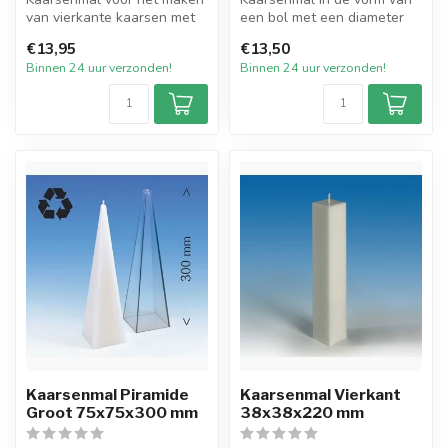
van vierkante kaarsen met
een bol met een diameter
een afmeting van 6x6 cm en
van 8 cm. Hiermee kunt
€13,95
€13,50
1...
gemakk...
Binnen 24 uur verzonden!
Binnen 24 uur verzonden!
Kaarsenmal Piramide
Kaarsenmal Vierkant
Groot 75x75x300 mm
38x38x220 mm