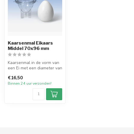
Kaarsenmal Eikaars
Middel 70x96 mm
Kaarsenmal in de vorm van
een Ei met een diameter van
70 mm en 96 mm hoog.
€16,50
Hierm...
Binnen 24 uur verzonden!