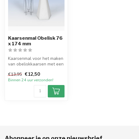
Kaarsenmal Obelisk 76
x 174 mm
Kaarsenmal voor het maken
van obeliskkaarsen met een
diameter van 76 mm bij 174
€12,50
€13,95
...
Binnen 24 uur verzonden!
Abonneer je op onze nieuwsbrief