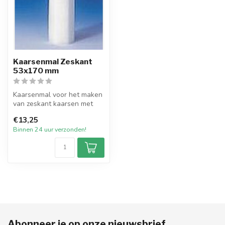
Kaarsenmal Zeskant
53x170 mm
Kaarsenmal voor het maken
van zeskant kaarsen met
een afmeting van 53 bij 170
€13,25
mm...
Binnen 24 uur verzonden!
Abonneer je op onze nieuwsbrief