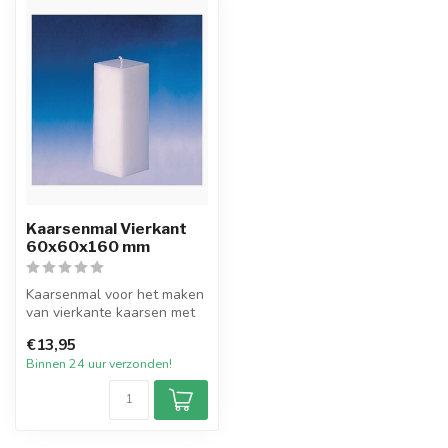
Kaarsenmal Vierkant
60x60x160 mm
Kaarsenmal voor het maken
van vierkante kaarsen met
een afmeting van 6x6 cm en
€13,95
1...
Binnen 24 uur verzonden!