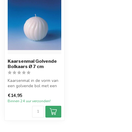
Kaarsenmal Golvende
Bolkaars Ø 7 cm
Kaarsenmal in de vorm van
een golvende bol met een
diameter van 7 cm. Hiermee
€14,95
ku...
Binnen 24 uur verzonden!