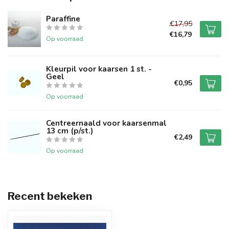
Paraffine
€17,95
€16,79
Op voorraad
Kleurpil voor kaarsen 1 st. -
Geel
€0,95
Op voorraad
Centreernaald voor kaarsenmal
13 cm (p/st.)
€2,49
Op voorraad
Recent bekeken