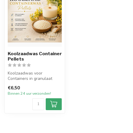
Koolzaadwas Container
Pellets
Koolzaadwas voor
Containers in granulaat
vorm op ecologische basis
€6,50
om zelf eco-f...
Binnen 24 uur verzonden!