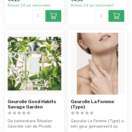
geur...
Binnen 24 uur verzonden!
Binnen 24 uur verzonden!
Geurolie Good Habits
Geurolie La Femme
Savage Garden
(Type)
De herkenbare Rituelen
Geurolie La Femme (Type) is
Geurolie van de Private
een geur geïnspireerd op
Collection Savage Garden.
een van de welbekende