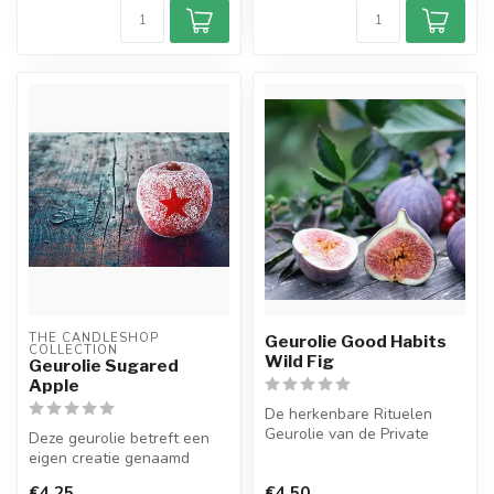
THE CANDLESHOP 
Geurolie Good Habits
COLLECTION
Wild Fig
Geurolie Sugared
Apple
De herkenbare Rituelen
Geurolie van de Private
Deze geurolie betreft een
Collection Wild Fig. Ervaar
eigen creatie genaamd
met d...
Geurolie Sugared Apple. De
€4,25
€4,50