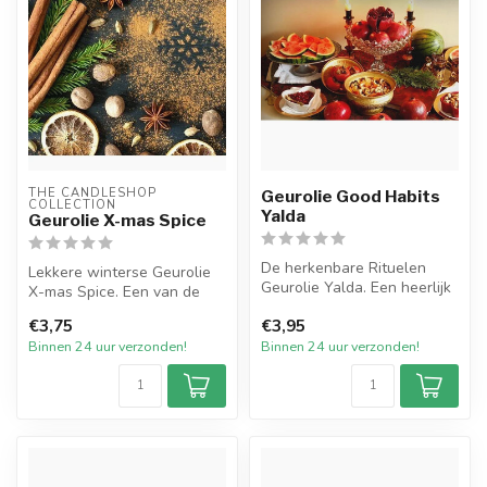
THE CANDLESHOP 
Geurolie Good Habits
COLLECTION
Yalda
Geurolie X-mas Spice
De herkenbare Rituelen
Lekkere winterse Geurolie
Geurolie Yalda. Een heerlijk
X-mas Spice. Een van de
zoete parfumolie met de
nieuwe geuren in onze
€3,75
€3,95
ingr...
geurlijn...
Binnen 24 uur verzonden!
Binnen 24 uur verzonden!