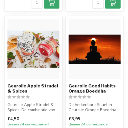
Geurolie Apple Strudel
Geurolie Good Habits
& Spices
Orange Boeddha
Geurolie Apple Strudel &
De herkenbare Rituelen
Spices. De combinatie van
Geurolie Orange Boeddha.
een welbekende zoete
Ervaar met deze heerlijke
€4,50
€3,95
geurenmi...
frisse...
Binnen 24 uur verzonden!
Binnen 24 uur verzonden!