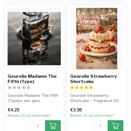
Geurolie Madame The
Geurolie Strawberry
Fifth (Type)
Shortcake
Geurolie Madame The Fifth
Geurolie Strawberry
(Type)is een geur
Shortcake – Fragrance Oil
geïnspireerd op een van de
€4,25
€3,95
welbekend...
Strawberry Shortcake is
Binnen 24 uur verzonden!
Binnen 24 uur verzonden!
een hee...