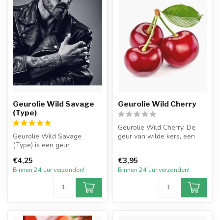
Geurolie Wild Savage
Geurolie Wild Cherry
(Type)
Geurolie Wild Cherry. De
Geurolie Wild Savage
geur van wilde kers, een
(Type) is een geur
enigszins herkenbare geur
geïnspireerd op een van de
van ...
€4,25
€3,95
welbekende ge...
Binnen 24 uur verzonden!
Binnen 24 uur verzonden!