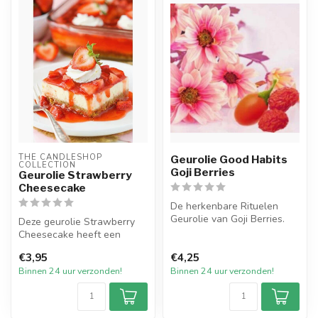
THE CANDLESHOP 
Geurolie Good Habits
COLLECTION
Goji Berries
Geurolie Strawberry
Cheesecake
De herkenbare Rituelen
Geurolie van Goji Berries.
Deze geurolie Strawberry
Ervaar met deze heerlijke
Cheesecake heeft een
parf...
heerlijk frisse zoete geur
€3,95
€4,25
van rod...
Binnen 24 uur verzonden!
Binnen 24 uur verzonden!