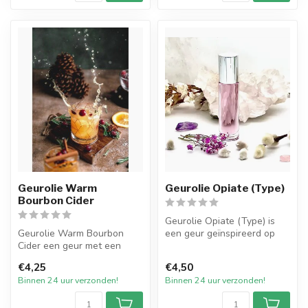
Geurolie Warm
Geurolie Opiate (Type)
Bourbon Cider
Geurolie Opiate (Type) is
Geurolie Warm Bourbon
een geur geïnspireerd op
Cider een geur met een
een van de welbekende
sterk aroma van bourbon,
geuren....
€4,25
€4,50
vanille, z...
Binnen 24 uur verzonden!
Binnen 24 uur verzonden!