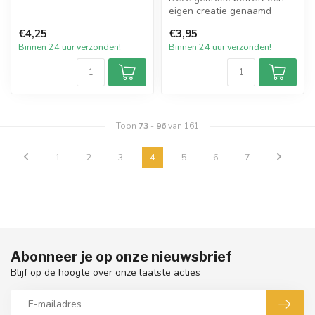
en ...
eigen creatie genaamd
Geurolie Lychee & Sugared
€4,25
€3,95
Grapef...
Binnen 24 uur verzonden!
Binnen 24 uur verzonden!
Toon
73
-
96
van 161
1
2
3
4
5
6
7
Abonneer je op onze nieuwsbrief
Blijf op de hoogte over onze laatste acties