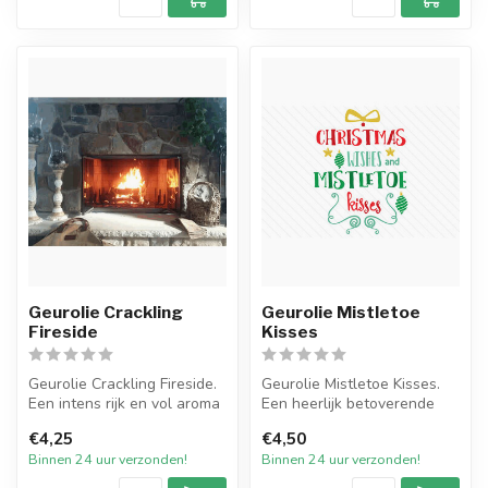
Geurolie Crackling
Geurolie Mistletoe
Fireside
Kisses
Geurolie Crackling Fireside.
Geurolie Mistletoe Kisses.
Een intens rijk en vol aroma
Een heerlijk betoverende
met frisse aroma's van...
geur met nuances van van
€4,25
€4,50
app...
Binnen 24 uur verzonden!
Binnen 24 uur verzonden!