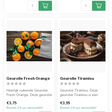
Geurolie Fresh Orange
Geurolie Tiramisu
Heerlijk ruikende Geurolie
Geurolie Tiramisu. Deze
Fresh Orange. Deze geurolie
geurolie Tiramisu is een
puilt uit van de frisse ...
verleidelijk zoete geur die
€3,75
€3,95
de ...
Binnen 24 uur verzonden!
Binnen 24 uur verzonden!