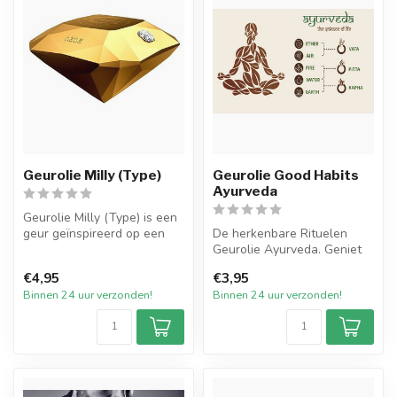
Geurolie Milly (Type)
Geurolie Good Habits
Ayurveda
Geurolie Milly (Type) is een
geur geïnspireerd op een
De herkenbare Rituelen
van de welbekende geuren.
Geurolie Ayurveda. Geniet
...
van het leven met de zoete
€4,95
€3,95
geur...
Binnen 24 uur verzonden!
Binnen 24 uur verzonden!