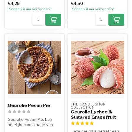
€4,25
€4,50
Een s...
geure...
Binnen 24 uur verzonden!
Binnen 24 uur verzonden!
THE CANDLESHOP 
Geurolie Pecan Pie
COLLECTION
Geurolie Lychee &
Sugared Grapefruit
Geurolie Pecan Pie. Een
heerlijke combinatie van
kokos, amandel, pecannoten
Deze geurolie betreft een