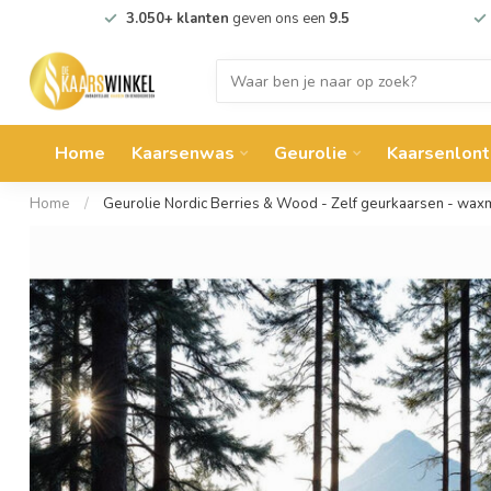
3.050+ klanten
geven ons een
9.5
Home
Kaarsenwas
Geurolie
Kaarsenlont
Home
/
Geurolie Nordic Berries & Wood - Zelf geurkaarsen - wa