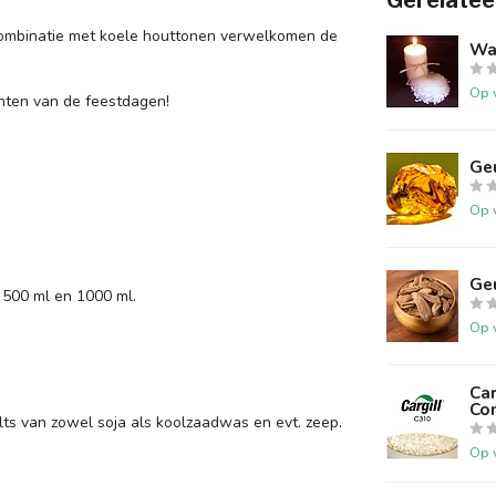
Gerelatee
 combinatie met koele houttonen verwelkomen de
Wa
Op 
nten van de feestdagen!
Ge
Op 
Ge
 500 ml en 1000 ml.
Op 
Car
Co
ts van zowel soja als koolzaadwas en evt. zeep.
Op 