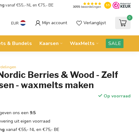
ing
vanaf €55,- NL en €75,- BE
9.5
3055
beoordelingen
0
Mijn account
Verlanglijst
EUR
ets & Bundels
Kaarsen
WaxMelts
SALE
rdelingen
Nordic Berries & Wood - Zelf
sen - waxmelts maken
Op voorraad
geven ons een
9.5
evering uit eigen voorraad
ing
vanaf €55,- NL en €75,- BE