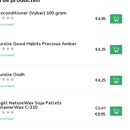
rde producten
xconditioner (Vybar) 100 gram
€4,95
voorraad
urolie Good Habits Precious Amber
€4,25
voorraad
urolie Oudh
€4,25
voorraad
gill NatureWax Soja Pellets
ntainerWax C-310
€9,49
€8,95
voorraad