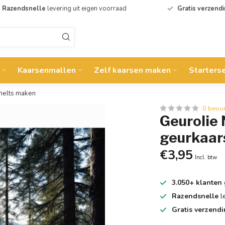
Razendsnelle
levering uit eigen voorraad
Gratis verzend
Kaarsenmallen
Zelf kaarsen maken
Starters
xmelts maken
0 beoo
Geurolie 
geurkaar
€3,95
Incl. btw
3.050+ klanten
Razendsnelle
l
Gratis verzend