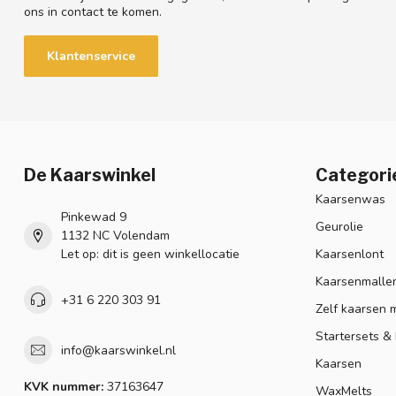
ons in contact te komen.
Klantenservice
De Kaarswinkel
Categori
Kaarsenwas
Pinkewad 9
Geurolie
1132 NC Volendam
Let op: dit is geen winkellocatie
Kaarsenlont
Kaarsenmalle
+31 6 220 303 91
Zelf kaarsen 
Startersets &
info@kaarswinkel.nl
Kaarsen
KVK nummer:
37163647
WaxMelts