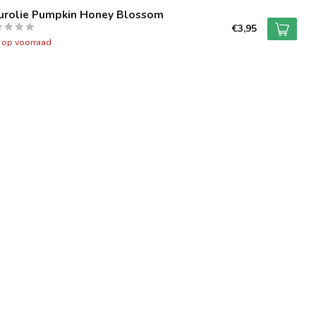
urolie Pumpkin Honey Blossom
€3,95
t op voorraad