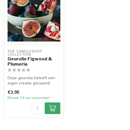
THE CANDLESHOP 
COLLECTION
Geurolie Figwood &
Plumeria
Deze geurolie betreft een
eigen creatie genaamd
Figwood & Plumeria.
€3,95
Plumeria, oo...
Binnen 24 uur verzonden!